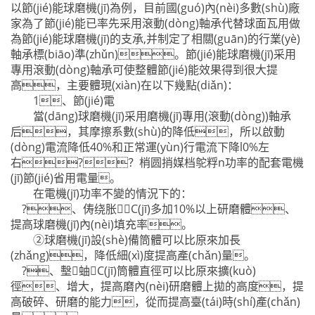
以節(jié)能球磨機(jī)為例，目前國(guó)內(nèi)多數(shù)廠
家為了節(jié)能已率先采用滾動(dòng)軸承代替球面瓦用做
為節(jié)能球磨機(jī)的支承,并制定了相關(guān)的行業(yè)
軸承標(biāo)準(zhǔn)。節(jié)能球磨機(jī)采用
專用滾動(dòng)軸承可使整體節(jié)能效果得到很大提
高，主要體現(xiàn)在以下幾點(diǎn)：
1、節(jié)電
當(dāng)球磨機(jī)采用磨機(jī)專用(滾動(dòng))軸承
后，其摩擦系數(shù)的降低，所以啟動
(dòng)電流降低40%和正常運(yùn)行電流下降l0%左
右?？梢圆捎媒档鸵粰n功率的配套電機
(jī)節(jié)省用電量。
在電機(jī)功率不變的情況下的：
?、俦绕胀C(jī)多加10%以上研磨體、
提高球磨機(jī)內(nèi)填充率。
②球磨機(jī)設(shè)備筒體可以比原來加長
(zhǎng)，降低細(xì)度提高產(chǎn)量。
?、墼蚰C(jī)筒體直徑可以比原來擴(kuò)
徑、增大，提高磨內(nèi)研磨體上拋的高度，提
高破碎、研磨的能力，從而提高臺(tái)時(shí)產(chǎn)