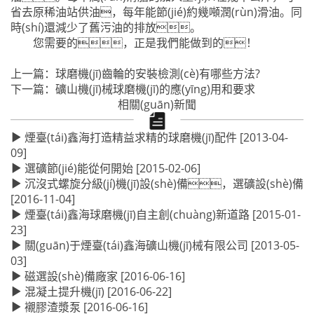
省去原稀油站供油，每年能節(jié)約幾噸潤(rùn)滑油。同
時(shí)還減少了舊污油的排放。
您需要的，正是我們能做到的！
上一篇：
球磨機(jī)齒輪的安裝檢測(cè)有哪些方法?
下一篇：
礦山機(jī)械球磨機(jī)的應(yīng)用和要求
相關(guān)新聞
煙臺(tái)鑫海打造精益求精的球磨機(jī)配件
[2013-04-
09]
選礦節(jié)能從何開始
[2015-02-06]
沉沒式螺旋分級(jí)機(jī)設(shè)備，選礦設(shè)備
[2016-11-04]
煙臺(tái)鑫海球磨機(jī)自主創(chuàng)新道路
[2015-01-
23]
關(guān)于煙臺(tái)鑫海礦山機(jī)械有限公司
[2013-05-
03]
磁選設(shè)備廠家
[2016-06-16]
混凝土提升機(jī)
[2016-06-22]
襯膠渣漿泵
[2016-06-16]