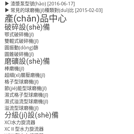
渣漿泵型號(hào)
[2016-06-17]
常見的球磨機(jī)種類對(duì)比
[2015-02-03]
產(chǎn)品中心
破碎設(shè)備
鄂式破碎機(jī)
雙輥式破碎機(jī)
圓振動(dòng)篩
圓錐破碎機(jī)
磨礦設(shè)備
棒磨機(jī)
超細(xì)層壓磨機(jī)
格子型球磨機(jī)
節(jié)能型球磨機(jī)
濕式格子型球磨機(jī)
濕式溢流型球磨機(jī)
溢流型球磨機(jī)
分級(jí)設(shè)備
XCI水力旋流器
XCⅡ型水力旋流器