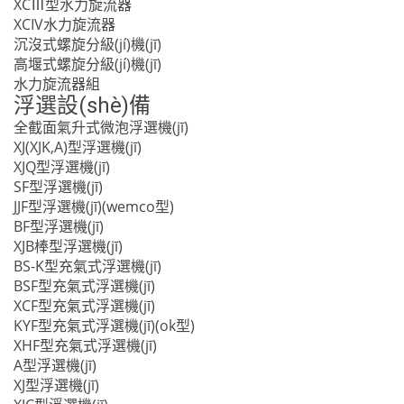
XCⅢ型水力旋流器
XCIV水力旋流器
沉沒式螺旋分級(jí)機(jī)
高堰式螺旋分級(jí)機(jī)
水力旋流器組
浮選設(shè)備
全截面氣升式微泡浮選機(jī)
XJ(XJK,A)型浮選機(jī)
XJQ型浮選機(jī)
SF型浮選機(jī)
JJF型浮選機(jī)(wemco型)
BF型浮選機(jī)
XJB棒型浮選機(jī)
BS-K型充氣式浮選機(jī)
BSF型充氣式浮選機(jī)
XCF型充氣式浮選機(jī)
KYF型充氣式浮選機(jī)(ok型)
XHF型充氣式浮選機(jī)
A型浮選機(jī)
XJ型浮選機(jī)