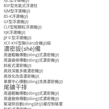
XJC型浮選機(jī)
BSF型充氣式浮選柱
XJM型浮選機(jī)
BS-K浮選機(jī)
GF型浮選機(jī)
CLF型粗顆粒浮選機(jī)
XJK浮選機(jī)
JJFⅡ型浮選機(jī)
XCF-KYF型聯(lián)合機(jī)組
濃密設(shè)備
周邊輥輪傳動(dòng)式濃密機(jī)
周邊齒條傳動(dòng)式濃密機(jī)
斜板式濃密機(jī)
高效深錐多錐濃密機(jī)
高效化改造濃密機(jī)
單層中心傳動(dòng)洗滌濃密機(jī)
尾礦干排
周邊輥輪傳動(dòng)式濃密機(jī)
周邊齒條傳動(dòng)式濃密機(jī)
絮凝劑自動(dòng)計(jì)量控制裝置