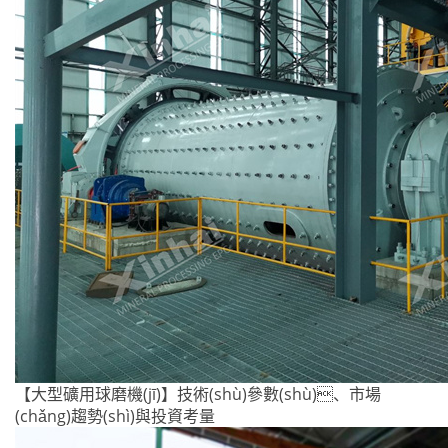
【大型礦用球磨機(jī)】技術(shù)參數(shù)、市場
(chǎng)趨勢(shì)與投資考量