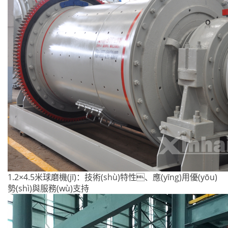
1.2×4.5米球磨機(jī)：技術(shù)特性、應(yīng)用優(yōu)
勢(shì)與服務(wù)支持