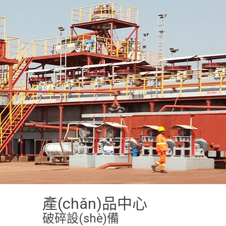
產(chǎn)品中心
破碎設(shè)備