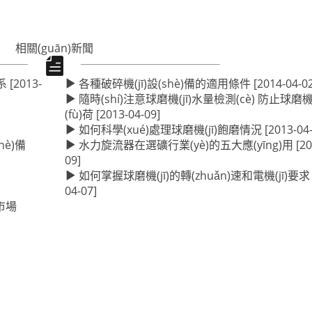
相關(guān)新聞
系
[2013-
各種破碎機(jī)設(shè)備的適用條件
[2014-04-0
隨時(shí)注意球磨機(jī)水量檢測(cè) 防止球磨機(
(fù)荷
[2013-04-09]
如何科學(xué)處理球磨機(jī)飽磨情況
[2013-04
hè)備
水力旋流器在選礦行業(yè)的五大應(yīng)用
[20
09]
如何掌握球磨機(jī)的轉(zhuǎn)速和電機(jī)要求
04-07]
、市場