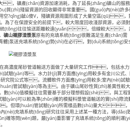
大，礦產(chǎn)資源加速消耗，為了延長(zhǎng)礦山的服務(
?yōu)質(zhì)殘留資源的回收顯得非常重要。國(guó)內(nèi)許
?qǐng)龇ú傻V，殘礦資源周圍形成了大量空區(qū)，對(
重威脅。為了在保證安全的前提下，較大限度回收淺部資源，必須對(d
系統(tǒng)往往愉送距離較遠(yuǎn)，倍線較大
，
礦山襯膠渣漿泵
原有的充填系統(tǒng)很難滿足生產(chǎn)需
充填系統(tǒng)勢(shì)在必行，對(duì)系統(tǒng)
xué)者在高濃度尾砂管道輸送方面做了大量研究工作，包括水力計(
èi)試驗(yàn)等。水力計(jì)算方面應(yīng)用較多有金川公式
研究院公式等。流體軟件方面應(yīng)用較多;室內(nèi)試驗(
huán)管試驗(yàn)等為主。由于礦山尾砂性質(zhì)差異性較大
誤差較大。數(shù)值模擬往往需要基于部分理想假設(shè)，與工程實(
(yàn)可以較為準(zhǔn)確的模擬料漿管道輸送的實(shí)際流
更加可靠。但環(huán)管試驗(yàn)所需樣品數(shù)量大
內(nèi)充填系統(tǒng)研究往往采用上述某一種方法，導(dǎo
n)確等問(wèn)題，嚴(yán)重影響了充填系統(tǒng)的順利運(yù
量。