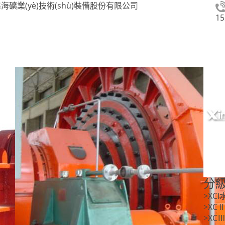
海礦業(yè)技術(shù)裝備股份有限公司
15
分級(
>XC
>XC
>XC