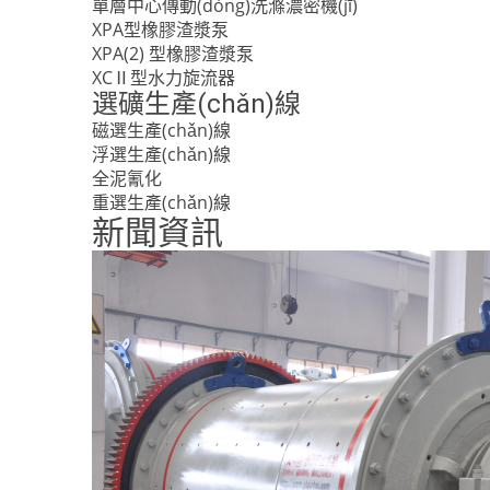
單層中心傳動(dòng)洗滌濃密機(jī)
XPA型橡膠渣漿泵
XPA(2) 型橡膠渣漿泵
XCⅡ型水力旋流器
選礦生產(chǎn)線
磁選生產(chǎn)線
浮選生產(chǎn)線
全泥氰化
重選生產(chǎn)線
新聞資訊