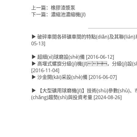
上一篇：
橡膠渣漿泵
下一篇：
濃縮池濃縮機(jī)
破碎車間各碎礦車間的特點(diǎn)及其聯(lián)
05-13]
超細(xì)球磨設(shè)備
[2016-06-12]
高堰式螺旋分級(jí)機(jī)，分級(jí)設(s
[2016-11-04]
沙金開(kāi)采設(shè)備
[2016-06-07]
【大型礦用球磨機(jī)】技術(shù)參數(shù)
(chǎng)趨勢(shì)與投資考量
[2024-08-26]