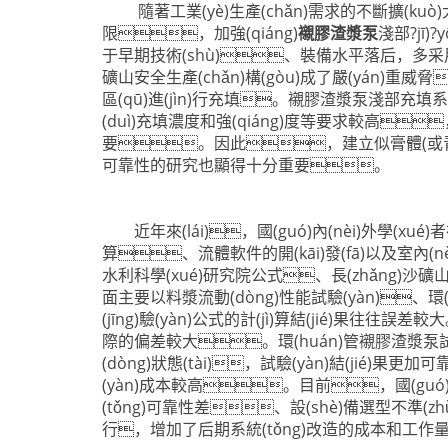
隨著工業(yè)生產(chǎn)需求的不斷擴(kuò)
限，加強(qiáng)
襯膠渣漿泵
淺部?jī)
于早期技術(shù)、裝備水平落后，多采用空
礦山安全生產(chǎn)構(gòu)成了嚴(yán)
區(qū)進(jìn)行充填。襯膠渣漿泵淺部充填
(duì)充填濃度和強(qiáng)度等要求較高
要。因此，建立似膏體(或青體)泵送
可靠性的研究也顯得十分重要。
近年來(lái)，國(guó)內(nèi)外學(
算、流體軟件的開(kāi)發(fā)以及室內(n
水利科學(xué)研究院公式、長(zhǎng)沙礦山
面主要以料漿流動(dòng)性能試驗(yàn)、環(
(jīng)驗(yàn)公式的計(jì)算結(jié)果往往
際的偏差較大。環(huán)管襯膠渣漿泵試驗
(dòng)狀態(tài)，試驗(yàn)結(jié)果
(yàn)成本較高。目前，國(guó)
(tǒng)可靠性差、設(shè)備選型不準(zhǔ
行，增加了后期系統(tǒng)改造的成本和工作