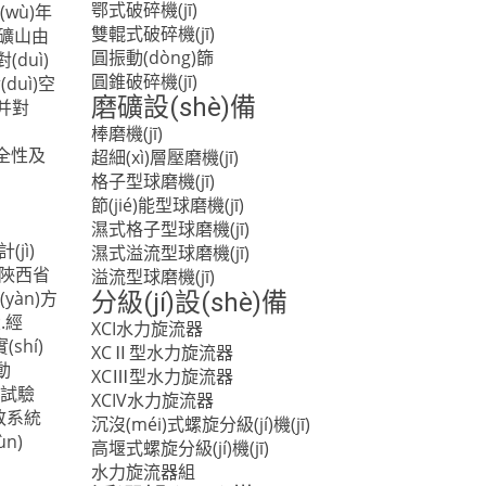
鄂式破碎機(jī)
wù)年
雙輥式破碎機(jī)
多礦山由
圓振動(dòng)篩
duì)
圓錐破碎機(jī)
uì)空
磨礦設(shè)備
，并對
棒磨機(jī)
安全性及
超細(xì)層壓磨機(jī)
格子型球磨機(jī)
節(jié)能型球磨機(jī)
濕式格子型球磨機(jī)
jì)
濕式溢流型球磨機(jī)
、陜西省
溢流型球磨機(jī)
yàn)方
分級(jí)設(shè)備
.經
XCI水力旋流器
shí)
XCⅡ型水力旋流器
動
XCⅢ型水力旋流器
，試驗
XCIV水力旋流器
)致系統
沉沒(méi)式螺旋分級(jí)機(jī)
n)
高堰式螺旋分級(jí)機(jī)
水力旋流器組