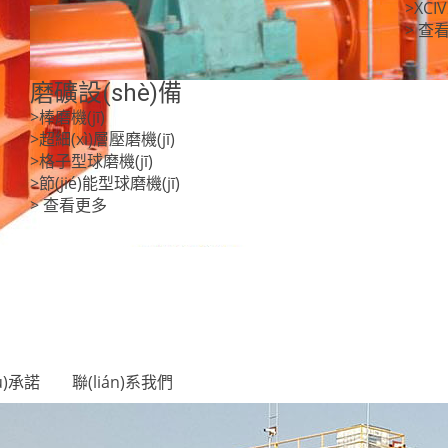
>XC
> 查
磨礦設(shè)備
>棒磨機(jī)
>超細(xì)層壓磨機(jī)
>格子型球磨機(jī)
>節(jié)能型球磨機(jī)
> 查看更多
ù)承諾
聯(lián)系我們