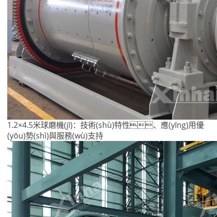
1.2×4.5米球磨機(jī)：技術(shù)特性、應(yīng)用優
(yōu)勢(shì)與服務(wù)支持