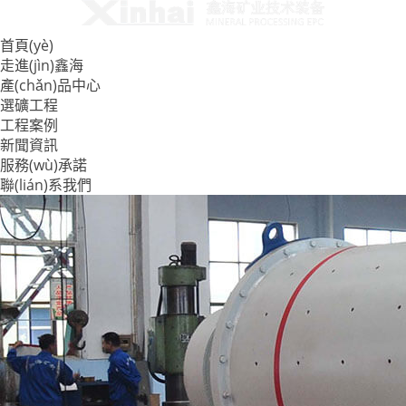
首頁(yè)
走進(jìn)鑫海
產(chǎn)品中心
選礦工程
工程案例
新聞資訊
服務(wù)承諾
聯(lián)系我們