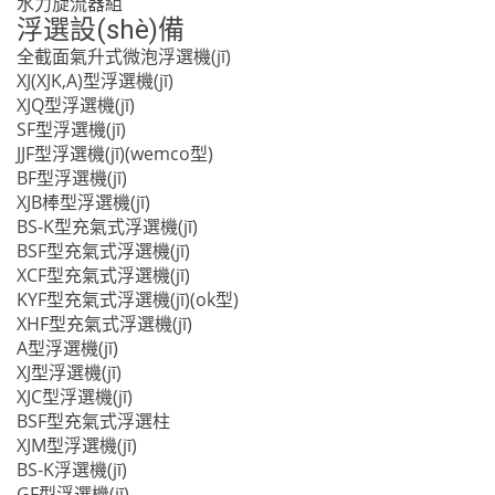
水力旋流器組
浮選設(shè)備
全截面氣升式微泡浮選機(jī)
XJ(XJK,A)型浮選機(jī)
XJQ型浮選機(jī)
SF型浮選機(jī)
JJF型浮選機(jī)(wemco型)
BF型浮選機(jī)
XJB棒型浮選機(jī)
BS-K型充氣式浮選機(jī)
BSF型充氣式浮選機(jī)
XCF型充氣式浮選機(jī)
KYF型充氣式浮選機(jī)(ok型)
XHF型充氣式浮選機(jī)
A型浮選機(jī)
XJ型浮選機(jī)
XJC型浮選機(jī)
BSF型充氣式浮選柱
XJM型浮選機(jī)
BS-K浮選機(jī)
GF型浮選機(jī)