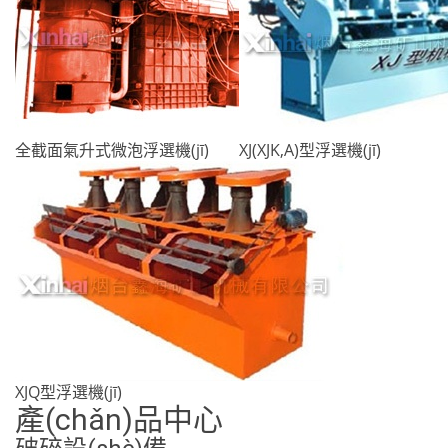
全截面氣升式微泡浮選機(jī)
XJ(XJK,A)型浮選機(jī)
XJQ型浮選機(jī)
產(chǎn)品中心