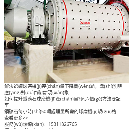
解決選礦球磨機(jī)產(chǎn)量下降問(wèn)題，識(shí)別與
應(yīng)對(duì)“飽磨”現(xiàn)象
如何提升鐵礦石球磨機(jī)產(chǎn)量?這六個(gè)方法要記
牢
銅礦石每小時(shí)50噸處理量所需的球磨機(jī)規(guī)格
查看更多>>
服務(wù)熱線(xiàn)：
15311826765