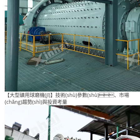
【大型礦用球磨機(jī)】技術(shù)參數(shù)、市場
(chǎng)趨勢(shì)與投資考量