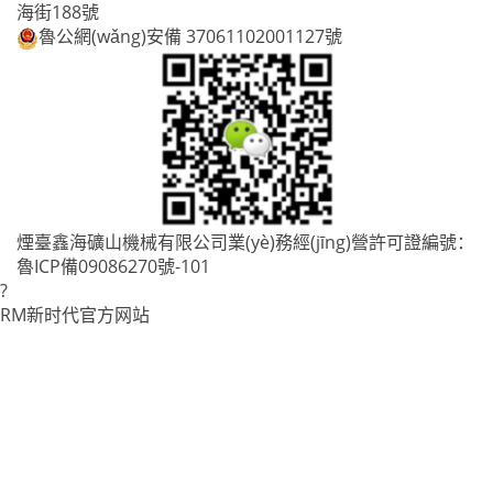
海街188號
魯公網(wǎng)安備 37061102001127號
煙臺鑫海礦山機械有限公司業(yè)務經(jīng)營許可證編號：
魯ICP備09086270號-101
?
RM新时代官方网站