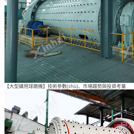
【大型礦用球磨機】技術參數(shù)、市場趨勢與投資考量