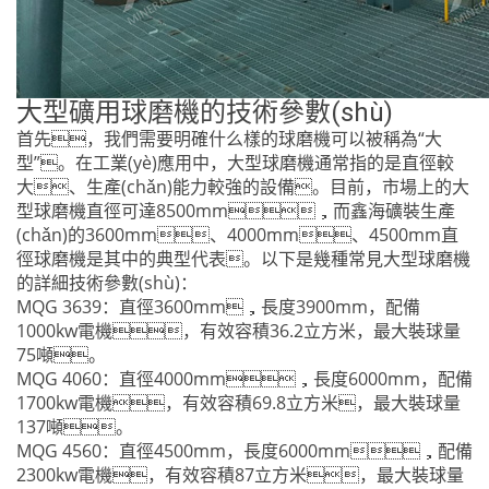
大型礦用球磨機的技術參數(shù)
首先，我們需要明確什么樣的球磨機可以被稱為“大
型”。在工業(yè)應用中，大型球磨機通常指的是直徑較
大、生產(chǎn)能力較強的設備。目前，市場上的大
型球磨機直徑可達8500mm，而鑫海礦裝生產
(chǎn)的3600mm、4000mm、4500mm直
徑球磨機是其中的典型代表。以下是幾種常見大型球磨機
的詳細技術參數(shù)：
MQG 3639：直徑3600mm，長度3900mm，配備
1000kw電機，有效容積36.2立方米，最大裝球量
75噸。
MQG 4060：直徑4000mm，長度6000mm，配備
1700kw電機，有效容積69.8立方米，最大裝球量
137噸。
MQG 4560：直徑4500mm，長度6000mm，配備
2300kw電機，有效容積87立方米，最大裝球量