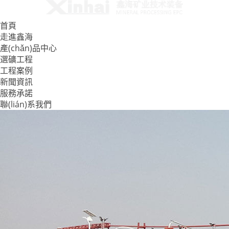
首頁
走進鑫海
產(chǎn)品中心
選礦工程
工程案例
新聞資訊
服務承諾
聯(lián)系我們