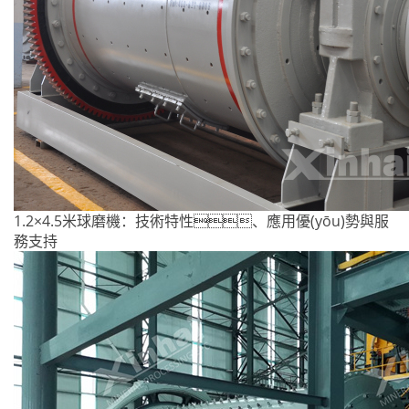
1.2×4.5米球磨機：技術特性、應用優(yōu)勢與服
務支持