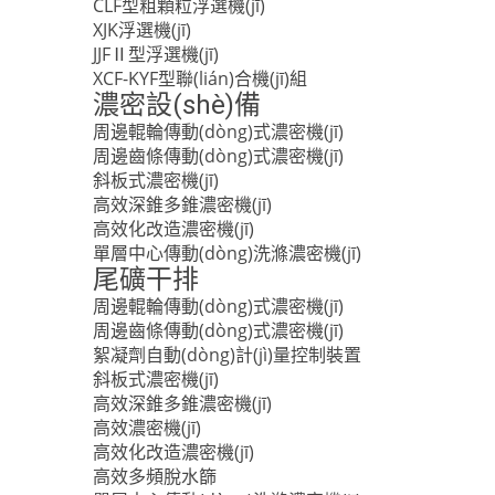
CLF型粗顆粒浮選機(jī)
XJK浮選機(jī)
JJFⅡ型浮選機(jī)
XCF-KYF型聯(lián)合機(jī)組
濃密設(shè)備
周邊輥輪傳動(dòng)式濃密機(jī)
周邊齒條傳動(dòng)式濃密機(jī)
斜板式濃密機(jī)
高效深錐多錐濃密機(jī)
高效化改造濃密機(jī)
單層中心傳動(dòng)洗滌濃密機(jī)
尾礦干排
周邊輥輪傳動(dòng)式濃密機(jī)
周邊齒條傳動(dòng)式濃密機(jī)
絮凝劑自動(dòng)計(jì)量控制裝置
斜板式濃密機(jī)
高效深錐多錐濃密機(jī)
高效濃密機(jī)
高效化改造濃密機(jī)
高效多頻脫水篩