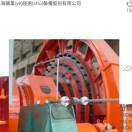
海礦業(yè)技術(shù)裝備股份有限公司
15
分級(
>XC
>XC
>XC