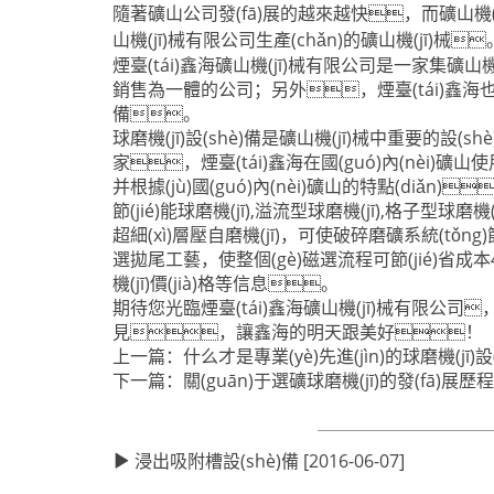
隨著礦山公司發(fā)展的越來越快，而礦山機(j
山機(jī)械有限公司生產(chǎn)的
礦山機(jī)械

煙臺(tái)鑫海礦山機(jī)械有限公司是一家集礦山機
銷售為一體的公司；另外，煙臺(tái)鑫海也
備。
球磨機(jī)設(shè)備
是礦山機(jī)械中重要的設(shè
家，煙臺(tái)鑫海在國(guó)內(nèi)礦山使用
并根據(jù)國(guó)內(nèi)礦山的特點(diǎn)
節(jié)能球磨機(jī),溢流型球磨機(jī),格子型球
超細(xì)層壓自磨機(jī)，可使破碎磨礦系統(tǒng
選拋尾工藝，使整個(gè)磁選流程可節(jié)省成本
機(jī)價(jià)格等信息。
期待您光臨煙臺(tái)鑫海礦山機(jī)械有限公司，也
見，讓鑫海的明天跟美好！
上一篇：
什么才是專業(yè)先進(jìn)的球磨機(jī
下一篇：
關(guān)于選礦球磨機(jī)的發(fā)展
浸出吸附槽設(shè)備
[2016-06-07]