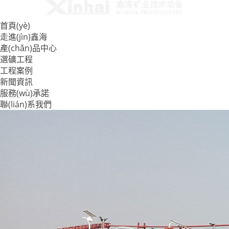
首頁(yè)
走進(jìn)鑫海
產(chǎn)品中心
選礦工程
工程案例
新聞資訊
服務(wù)承諾
聯(lián)系我們