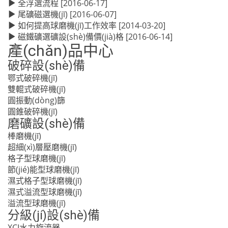
全浮選流程
[2016-06-17]
尾礦磁選機(jī)
[2016-06-07]
如何提高球磨機(jī)工作效率
[2014-03-20]
磁鐵礦選礦設(shè)備價(jià)格
[2016-06-14]
產(chǎn)品中心
破碎設(shè)備
鄂式破碎機(jī)
雙輥式破碎機(jī)
圓振動(dòng)篩
圓錐破碎機(jī)
磨礦設(shè)備
棒磨機(jī)
超細(xì)層壓磨機(jī)
格子型球磨機(jī)
節(jié)能型球磨機(jī)
濕式格子型球磨機(jī)
濕式溢流型球磨機(jī)
溢流型球磨機(jī)
分級(jí)設(shè)備
XCI水力旋流器