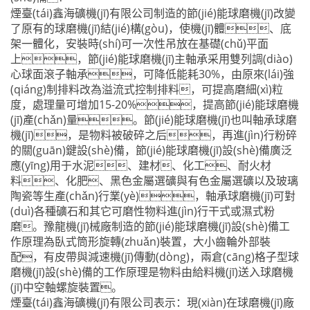
煙臺(tái)鑫海礦機(jī)有限公司制造的節(jié)能球磨機(jī)改變
了原有的球磨機(jī)結(jié)構(gòu)，使機(jī)體、底
架一體化，安裝時(shí)可一次性吊放在基礎(chǔ)平面
上，節(jié)能球磨機(jī)主軸承采用雙列調(diào)
心球面滾子軸承，可降低能耗30%，由原來(lái)強
(qiáng)制排料改為溢流式控制排料，可提高磨細(xì)粒
度，處理量可增加15-20%，提高節(jié)能球磨機
(jī)產(chǎn)量。節(jié)能球磨機(jī)也叫軸承球磨
機(jī)，是物料被破碎之后，再進(jìn)行粉碎
的關(guān)鍵設(shè)備，節(jié)能球磨機(jī)設(shè)備廣泛
應(yīng)用于水泥、建材、化工、耐火材
料、化肥、黑色金屬選礦與有色金屬選礦以及玻璃
陶瓷等生產(chǎn)行業(yè)，軸承球磨機(jī)可對
(duì)各種礦石和其它可磨性物料進(jìn)行干式或濕式粉
磨。豫龍機(jī)械廠制造的節(jié)能球磨機(jī)設(shè)備工
作原理為臥式筒形旋轉(zhuǎn)裝置，大小齒輪外部裝
配，有皮帶與減速機(jī)傳動(dòng)，兩倉(cāng)格子型球
磨機(jī)設(shè)備的工作原理是物料由給料機(jī)送入球磨機
(jī)中空軸螺旋裝置。
煙臺(tái)鑫海礦機(jī)有限公司表示：現(xiàn)在球磨機(jī)廠