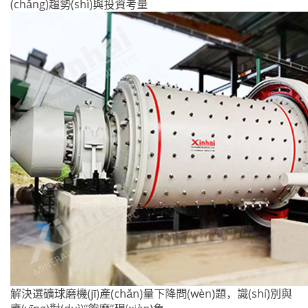
(chǎng)趨勢(shì)與投資考量
解決選礦球磨機(jī)產(chǎn)量下降問(wèn)題，識(shí)別與