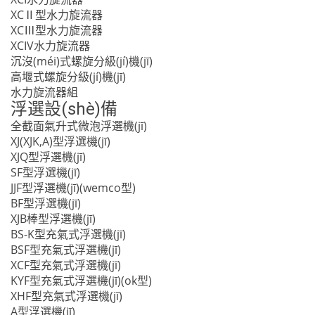
XCⅡ型水力旋流器
XCⅢ型水力旋流器
XCIV水力旋流器
沉沒(méi)式螺旋分級(jí)機(jī)
高堰式螺旋分級(jí)機(jī)
水力旋流器組
浮選設(shè)備
全截面氣升式微泡浮選機(jī)
XJ(XJK,A)型浮選機(jī)
XJQ型浮選機(jī)
SF型浮選機(jī)
JJF型浮選機(jī)(wemco型)
BF型浮選機(jī)
XJB棒型浮選機(jī)
BS-K型充氣式浮選機(jī)
BSF型充氣式浮選機(jī)
XCF型充氣式浮選機(jī)
KYF型充氣式浮選機(jī)(ok型)
XHF型充氣式浮選機(jī)
A型浮選機(jī)