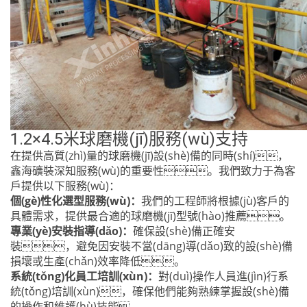
1.2×4.5米球磨機(jī)服務(wù)支持
在提供高質(zhì)量的球磨機(jī)設(shè)備的同時(shí)，
鑫海礦裝深知服務(wù)的重要性。我們致力于為客
戶提供以下服務(wù)：
個(gè)性化選型服務(wù)：
我們的工程師將根據(jù)客戶的
具體需求，提供最合適的球磨機(jī)型號(hào)推薦。
專業(yè)安裝指導(dǎo)：
確保設(shè)備正確安
裝，避免因安裝不當(dāng)導(dǎo)致的設(shè)備
損壞或生產(chǎn)效率降低。
系統(tǒng)化員工培訓(xùn)：
對(duì)操作人員進(jìn)行系
統(tǒng)培訓(xùn)，確保他們能夠熟練掌握設(shè)備
的操作和維護(hù)技能。