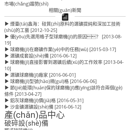
市場(chǎng)趨勢(shì)
相關(guān)新聞
煙臺(tái)鑫海：硅質(zhì)原料的選礦提純和深加工技術
(shù)的工藝
[2012-10-25]
優(yōu)先選用格子型球磨機(jī)的原因？
[2013-08-
19]
球磨機(jī)在磨礦作業(yè)中的任務(wù)
[2015-03-17]
選礦成套設(shè)備
[2016-06-12]
球磨機(jī)直接影響到選礦后續(xù)的工作效率
[2013-04-
10]
選礦球磨機(jī)廠家
[2016-06-01]
球磨機(jī)型號(hào)規(guī)格
[2016-06-06]
節(jié)能環(huán)保的球磨機(jī)應(yīng)該符合兩個(gè)
條件
[2013-04-27]
鋁灰球磨機(jī)價(jià)格
[2016-05-31]
沙金礦選礦設(shè)備
[2016-06-12]
產(chǎn)品中心
破碎設(shè)備