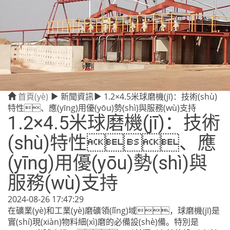
首頁(yè)
新聞資訊
1.2×4.5米球磨機(jī)：技術(shù)
特性、應(yīng)用優(yōu)勢(shì)與服務(wù)支持
1.2×4.5米球磨機(jī)：技術
(shù)特性、應
(yīng)用優(yōu)勢(shì)與
服務(wù)支持
2024-08-26 17:47:29
在礦業(yè)和工業(yè)磨礦領(lǐng)域，球磨機(jī)是
實(shí)現(xiàn)物料細(xì)磨的必備設(shè)備。特別是