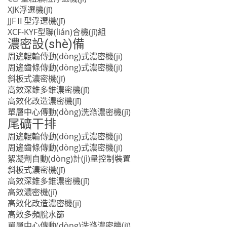
XJK浮選機(jī)
JJFⅡ型浮選機(jī)
XCF-KYF型聯(lián)合機(jī)組
濃密設(shè)備
周邊輥輪傳動(dòng)式濃密機(jī)
周邊齒條傳動(dòng)式濃密機(jī)
斜板式濃密機(jī)
高效深錐多錐濃密機(jī)
高效化改造濃密機(jī)
單層中心傳動(dòng)洗滌濃密機(jī)
尾礦干排
周邊輥輪傳動(dòng)式濃密機(jī)
周邊齒條傳動(dòng)式濃密機(jī)
絮凝劑自動(dòng)計(jì)量控制裝置
斜板式濃密機(jī)
高效深錐多錐濃密機(jī)
高效濃密機(jī)
高效化改造濃密機(jī)
高效多頻脫水篩
單層中心傳動(dòng)洗滌濃密機(jī)