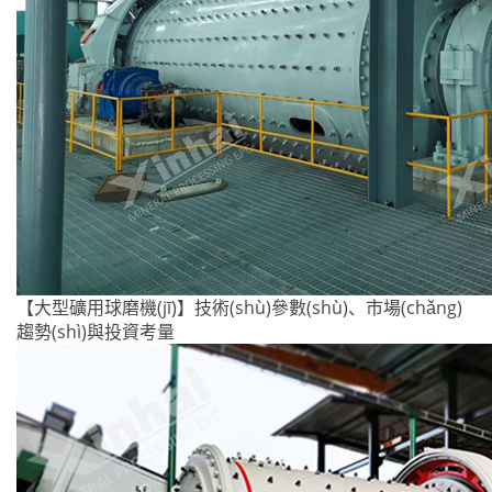
【大型礦用球磨機(jī)】技術(shù)參數(shù)、市場(chǎng)
趨勢(shì)與投資考量