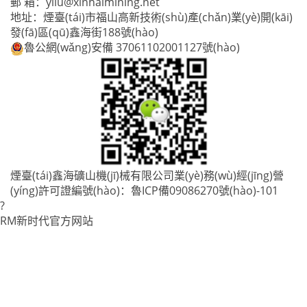
郵 箱：
yliu@xinhaimining.net
地址：煙臺(tái)市福山高新技術(shù)產(chǎn)業(yè)開(kāi)
發(fā)區(qū)鑫海街188號(hào)
魯公網(wǎng)安備 37061102001127號(hào)
煙臺(tái)鑫海礦山機(jī)械有限公司業(yè)務(wù)經(jīng)營
(yíng)許可證編號(hào)：
魯ICP備09086270號(hào)-101
?
RM新时代官方网站