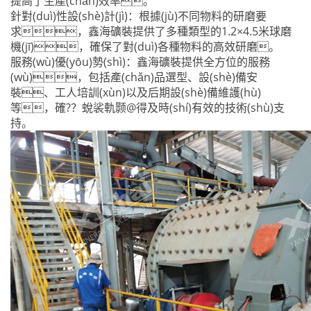
提高了生產(chǎn)效率。
針對(duì)性設(shè)計(jì)：根據(jù)不同物料的研磨要
求，鑫海礦裝提供了多種類型的1.2×4.5米球磨
機(jī)，確保了對(duì)各種物料的高效研磨。
服務(wù)優(yōu)勢(shì)：鑫海礦裝提供全方位的服務
(wù)，包括產(chǎn)品選型、設(shè)備安
裝、工人培訓(xùn)以及后期設(shè)備維護(hù)
等，確?？蛻裟軌颢@得及時(shí)有效的技術(shù)支
持。