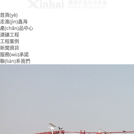
首頁(yè)
走進(jìn)鑫海
產(chǎn)品中心
選礦工程
工程案例
新聞資訊
服務(wù)承諾
聯(lián)系我們