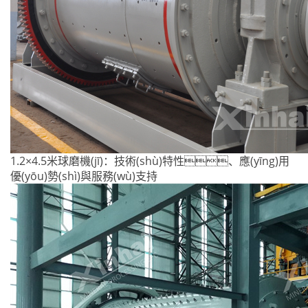
1.2×4.5米球磨機(jī)：技術(shù)特性、應(yīng)用
優(yōu)勢(shì)與服務(wù)支持