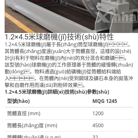
1.2×4.5米球磨機(jī)技術(shù)特性
1.2×4.5米球磨機(jī)屬于長(zhǎng)筒型球磨機(jī)，
其筒體長(zhǎng)度遠(yuǎn)大于筒體直徑，這樣的設(shè)
計(jì)有利于物料在磨機(jī)內(nèi)的充分混合和磨礦。
該型號(hào)球磨機(jī)的工作原理基于筒體的緩慢轉(zhuǎn)
動(dòng)，物料通過(guò)給礦機(jī)從筒體給料端給
入，在筒體內(nèi)受到鋼球及礦石本身的拋落沖
擊和自磨作用而達(dá)到粉碎效果。
1.2×4.5米球磨機(jī)詳細(xì)技術(shù)參數(shù)
型號(hào)
MQG 1245
筒體直徑 (mm)
1200
筒體長(zhǎng)度 (mm)
4500
筒體轉(zhuǎn)速 (r.p.m)
32