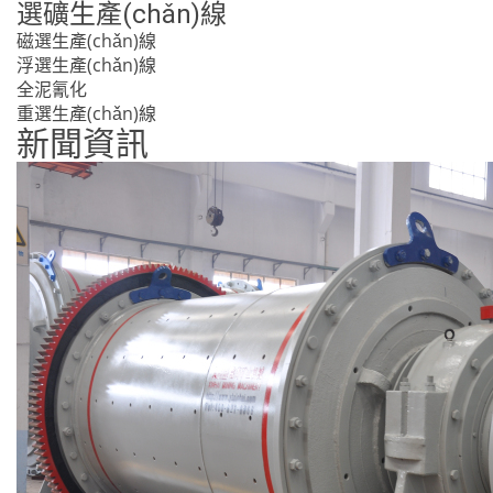
選礦生產(chǎn)線
磁選生產(chǎn)線
浮選生產(chǎn)線
全泥氰化
重選生產(chǎn)線
新聞資訊