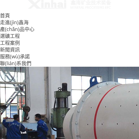
首頁
走進(jìn)鑫海
產(chǎn)品中心
選礦工程
工程案例
新聞資訊
服務(wù)承諾
聯(lián)系我們