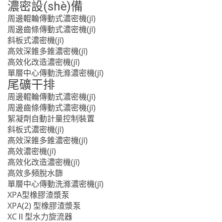
濃密設(shè)備
周邊輥輪傳動式濃密機(jī)
周邊齒條傳動式濃密機(jī)
斜板式濃密機(jī)
高效深錐多錐濃密機(jī)
高效化改造濃密機(jī)
單層中心傳動洗滌濃密機(jī)
尾礦干排
周邊輥輪傳動式濃密機(jī)
周邊齒條傳動式濃密機(jī)
絮凝劑自動計量控制裝置
斜板式濃密機(jī)
高效深錐多錐濃密機(jī)
高效濃密機(jī)
高效化改造濃密機(jī)
高效多頻脫水篩
單層中心傳動洗滌濃密機(jī)
XPA型橡膠渣漿泵
XPA(2) 型橡膠渣漿泵
XCⅡ型水力旋流器