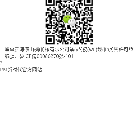
煙臺鑫海礦山機(jī)械有限公司業(yè)務(wù)經(jīng)營許可證
編號：
魯ICP備09086270號-101
?
RM新时代官方网站