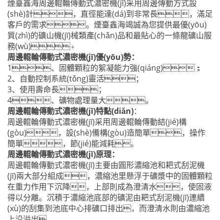
煙臺鑫海周邊輥輪傳動式濃密機(jī)采用周邊傳動方式設
(shè)計，直徑能達(dá)到非常長，滿足
客戶的需求。煙臺鑫海竭誠為您提供最優(yōu)
質(zhì)的礦山機(jī)械類產(chǎn)品和最貼心的一條龍礦山服
務(wù)。
周邊輥輪傳動式濃密機(jī)優(yōu)勢：
1、固體顆粒的絮凝能力強(qiáng)；
2、自動控制系統(tǒng)靈活；
3、使用壽命長；
4、礦物處理量大。
周邊輥輪傳動式濃密機(jī)特點(diǎn)
：
周邊輥輪傳動式濃密機(jī)采用周邊輥輪傳動結(jié)構
(gòu)，設(shè)備構(gòu)造簡單，操作
簡單，節(jié)能減耗。
周邊輥輪傳動式濃密機(jī)原理：
周邊輥輪傳動式濃密機(jī)主要由圓形濃縮池和耙式刮泥機
(jī)兩大部分組成，濃縮池里懸浮于礦漿中的固體顆粒
在重力作用下沉降，上部則成為澄清水，使固液
得以分離。沉積于濃縮池底部的礦泥由耙式刮泥機(jī)連續
(xù)的刮集到池底中心排礦口排出，而澄清水則由濃縮池
上沿溢出。