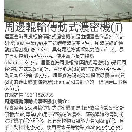
周邊輥輪傳動式濃密機(jī)
煙臺鑫海周邊輥輪傳動式濃密機(jī)是由煙臺鑫海設(shè)計
研發(fā)的專業(yè)用于選礦精礦濃密、尾礦濃縮的傳
動式濃密機(jī)。具有顆粒物絮凝能力強(qiáng)、易
于自動控制、使用壽命長等特點
(diǎn)。煙臺鑫海周邊輥輪傳動式濃密機(jī)采用周
邊傳動方式設(shè)計，直徑能達(dá)到非常長，
滿足客戶的需 求。煙臺鑫海竭誠為您提供最優(yōu)質
(zhì)的礦山機(jī)械類產(chǎn)品和最貼心的一條龍礦山服務
(wù)。
在線詢價
15311826765
周邊輥輪傳動式濃密機(jī)簡介：
煙臺鑫海周邊輥輪傳動式濃密機(jī)是由煙臺鑫海設(shè)計
研發(fā)的專業(yè)用于選礦精礦濃密、尾礦濃縮的傳動式
濃密機(jī)。具有顆粒物絮凝能力強(qiáng)、易
于自動控制、使用壽命長等特點(diǎn)。