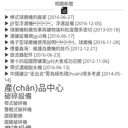
相關新聞
棒式球磨機的廠家
[2016-06-27]
JJF型浮選機，浮選設備
[2016-12-05]
球磨機粉磨效果與礦物進料粒度關系密切
[2013-03-18]
選礦設備規(guī)格
[2016-06-17]
格子型球磨機使用說明，球磨機
[2016-11-28]
煙臺鑫海：維護自磨機的技巧
[2012-12-21]
旋流器配件
[2016-06-23]
第十四屆國際礦業(yè)大會成功召開
[2012-11-06]
帶式濃縮脫水機
[2016-06-13]
中國礦企“走出去”需為綠色環(huán)境多考慮
[2014-05-
14]
產(chǎn)品中心
破碎設備
鄂式破碎機
雙輥式破碎機
圓振動篩
圓錐破碎機