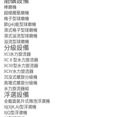
磨礦設備
棒磨機
超細層壓磨機
格子型球磨機
節(jié)能型球磨機
濕式格子型球磨機
濕式溢流型球磨機
溢流型球磨機
分級設備
XCI水力旋流器
XCⅡ型水力旋流器
XCⅢ型水力旋流器
XCIV水力旋流器
沉沒式螺旋分級機
高堰式螺旋分級機
水力旋流器組
浮選設備
全截面氣升式微泡浮選機
XJ(XJK,A)型浮選機
XJQ型浮選機