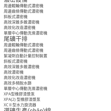
周邊輥輪傳動式濃密機
周邊齒條傳動式濃密機
斜板式濃密機
高效深錐多錐濃密機
高效化改造濃密機
單層中心傳動洗滌濃密機
尾礦干排
周邊輥輪傳動式濃密機
周邊齒條傳動式濃密機
絮凝劑自動計量控制裝置
斜板式濃密機
高效深錐多錐濃密機
高效濃密機
高效化改造濃密機
高效多頻脫水篩
單層中心傳動洗滌濃密機
XPA型橡膠渣漿泵
XPA(2) 型橡膠渣漿泵
XCⅡ型水力旋流器
選礦生產(chǎn)線