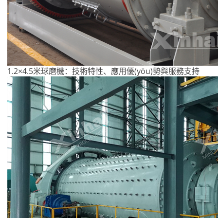
1.2×4.5米球磨機：技術特性、應用優(yōu)勢與服務支持