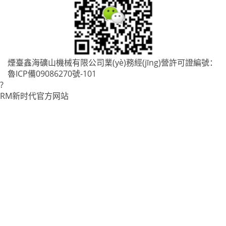
煙臺鑫海礦山機械有限公司業(yè)務經(jīng)營許可證編號：
魯ICP備09086270號-101
?
RM新时代官方网站