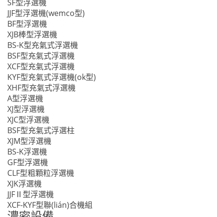
SF型浮選機
JJF型浮選機(wemco型)
BF型浮選機
XJB棒型浮選機
BS-K型充氣式浮選機
BSF型充氣式浮選機
XCF型充氣式浮選機
KYF型充氣式浮選機(ok型)
XHF型充氣式浮選機
A型浮選機
XJ型浮選機
XJC型浮選機
BSF型充氣式浮選柱
XJM型浮選機
BS-K浮選機
GF型浮選機
CLF型粗顆粒浮選機
XJK浮選機
JJFⅡ型浮選機
XCF-KYF型聯(lián)合機組
濃密設備