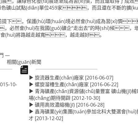
發(fā)展，讓綠色化發(fā)展逐漸成為習(xí)慣，而且還取得了成效
īng)有綠色礦山試點(diǎn)單位459家，而且還在不斷的擴(ku
前提下，保護(hù)環(huán)境必然會(huì)成為習(xí)慣
，必然會(huì)在我國(guó)礦企“走出去”的時(shí)候，
，也會(huì)將路越走越寬，越走越好。
門 —
相關(guān)新聞
旋流器生產(chǎn)廠家
[2016-06-07]
2015-10-
螺旋溜槽生產(chǎn)廠家
[2016-06-22]
青海礦產(chǎn)資源儲(chǔ)量豐富 礦山機(jī)械
場(chǎng)期待開辟
[2012-10-30]
礦用高效濃縮機(jī)
[2016-06-28]
鑫海礦業(yè)集團(tuán)參加北科大雙選會(huì
才
[2013-12-02]