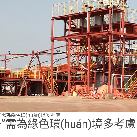
去”需為綠色環(huán)境多考慮
去”需為綠色環(huán)境多考慮