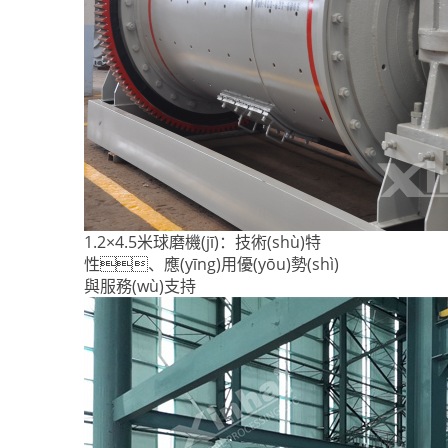
1.2×4.5米球磨機(jī)：技術(shù)特
性、應(yīng)用優(yōu)勢(shì)
與服務(wù)支持