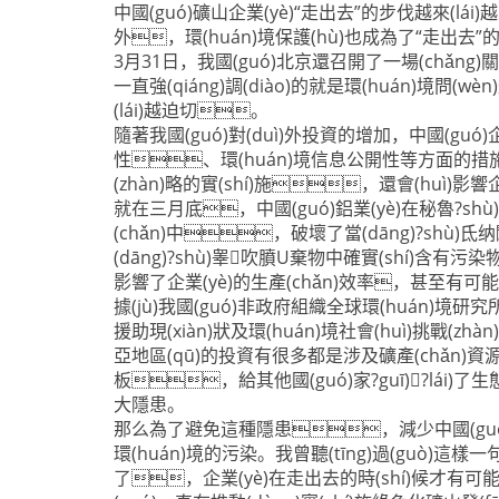
中國(guó)礦山企業(yè)“走出去”的步伐越來(lá
外，環(huán)境保護(hù)也成為了“走出去
3月31日，我國(guó)北京還召開了一場(chǎng)關(
一直強(qiáng)調(diào)的就是環(huán)境問(w
(lái)越迫切。
隨著我國(guó)對(duì)外投資的增加，中國(guó)企
性、環(huán)境信息公開性等方面的措施變得越
(zhàn)略的實(shí)施，還會(huì)
就在三月底，中國(guó)鋁業(yè)在秘魯?
(chǎn)中，破壞了當(dāng)?shù)氐纳
(dāng)?shù)睾吹膹U棄物中確實(shí)含有污染
影響了企業(yè)的生產(chǎn)效率，甚至有
據(jù)我國(guó)非政府組織全球環(huán)境研
援助現(xiàn)狀及環(huán)境社會(huì)挑戰(z
亞地區(qū)的投資有很多都是涉及礦產(chǎn)資源開發
板，給其他國(guó)家?guī)?lái)了
大隱患。
那么為了避免這種隱患，減少中國(guó)
環(huán)境的污染。我曾聽(tīng)過(guò)這樣一句
了，企業(yè)在走出去的時(shí)候才有可能會(hu