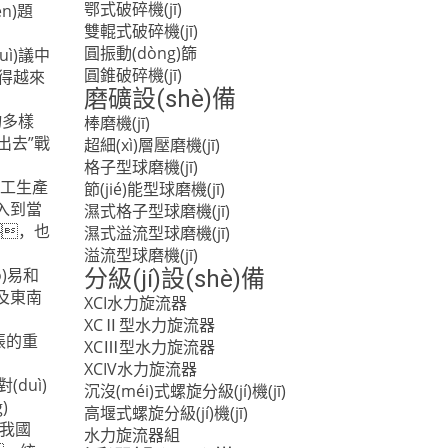
鄂式破碎機(jī)
n)題
雙輥式破碎機(jī)
圓振動(dòng)篩
uì)議中
圓錐破碎機(jī)
)變得越來
磨礦設(shè)備
物多樣
棒磨機(jī)
走出去”戰
超細(xì)層壓磨機(jī)
格子型球磨機(jī)
施工生產
節(jié)能型球磨機(jī)
排入到當
濕式格子型球磨機(jī)
，也
濕式溢流型球磨機(jī)
溢流型球磨機(jī)
o)易和
分級(jí)設(shè)備
洲及東南
XCI水力旋流器
XCⅡ型水力旋流器
)張的重
XCⅢ型水力旋流器
XCIV水力旋流器
duì)
沉沒(méi)式螺旋分級(jí)機(jī)
)
高堰式螺旋分級(jí)機(jī)
)我國
水力旋流器組