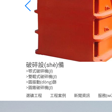
破碎設(shè)備
>鄂式破碎機(jī)
>雙輥式破碎機(jī)
>圓振動(dòng)篩
>圓錐破碎機(jī)
選礦工程
工程案例
新聞資訊
服務(w