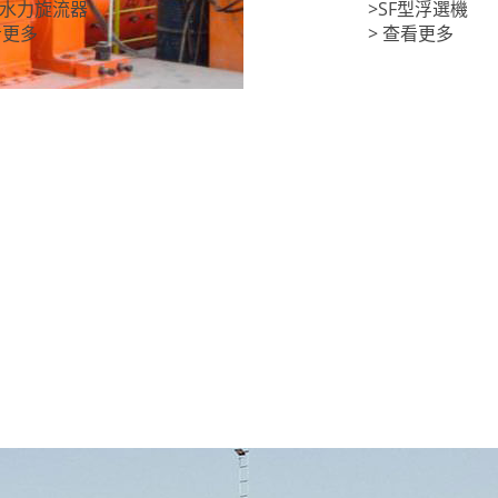
IV水力旋流器
>SF型浮選機
看更多
> 查看更多