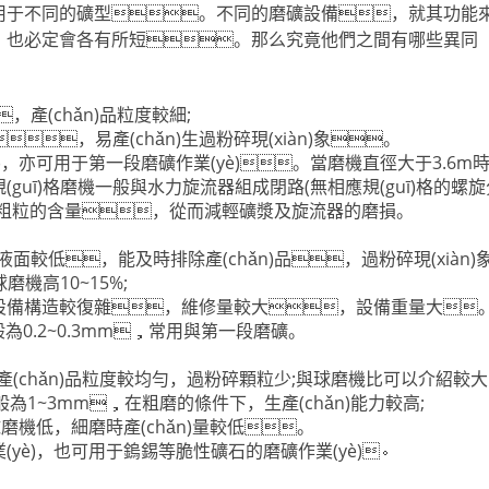
用于不同的礦型。不同的磨礦設備，就其功能
，也必定會各有所短。那么究竟他們之間有哪些異同
產(chǎn)品粒度較細;
，易產(chǎn)生過粉碎現(xiàn)象。
亦可用于第一段磨礦作業(yè)。當磨機直徑大于3.6m
uī)格磨機一般與水力旋流器組成閉路(無相應規(guī)格的螺
中粗粒的含量，從而減輕礦漿及旋流器的磨損。
較低，能及時排除產(chǎn)品，過粉碎現(xiàn)
機高10~15%;
備構造較復雜，維修量較大，設備重量大
0.2~0.3mm，常用與第一段磨礦。
(chǎn)品粒度較均勻，過粉碎顆粒少;與球磨機比可以介紹較
般為1~3mm，在粗磨的條件下，生產(chǎn)能力較高;
機低，細磨時產(chǎn)量較低。
è)，也可用于鎢錫等脆性礦石的磨礦作業(yè)。