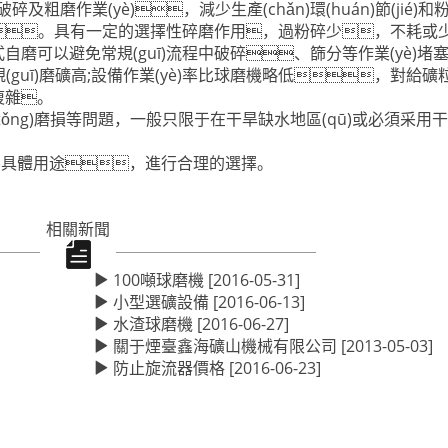
磨作業(yè)，減少生產(chǎn)環(huán)節(jié)和
。具有一定的選擇性碎磨作用，過粉碎少，不耗或
自磨可以避免常規(guī)流程中破碎、篩分等作業(yè)堵塞
ī)磨礦高;設備作業(yè)率比球磨機略低，對給礦
復雜。
g)磨損等問題，一般只限于在干旱缺水地區(qū)或必須采用
ù)具體用途，進行合理的選擇。
相關新聞
100噸球磨機
[2016-05-31]
小型選礦設備
[2016-06-13]
水渣球磨機
[2016-06-27]
關于煙臺鑫海礦山機械有限公司
[2013-05-03]
防止旋流器價格
[2016-06-23]