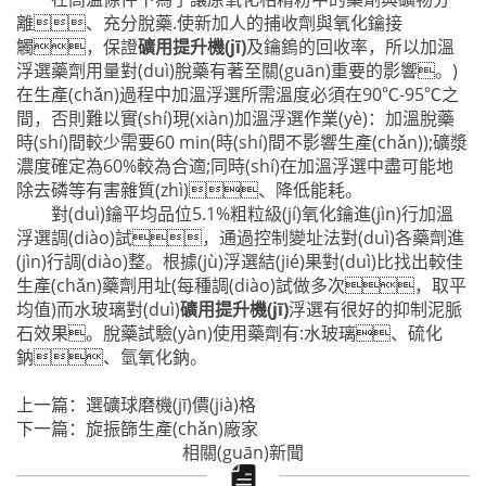
離、充分脫藥.使新加人的捕收劑與氧化鑰接
觸，保證
礦用提升機(jī)
及鑰鎢的回收率，所以加溫
浮選藥劑用量對(duì)脫藥有著至關(guān)重要的影響。)
在生產(chǎn)過程中加溫浮選所需溫度必須在90℃-95℃之
間，否則難以實(shí)現(xiàn)加溫浮選作業(yè)：加溫脫藥
時(shí)間較少需要60 min(時(shí)間不影響生產(chǎn));礦漿
濃度確定為60%較為合適;同時(shí)在加溫浮選中盡可能地
除去磷等有害雜質(zhì)、降低能耗。
對(duì)鑰平均品位5.1%粗粒級(jí)氧化鑰進(jìn)行加溫
浮選調(diào)試，通過控制變址法對(duì)各藥劑進
(jìn)行調(diào)整。根據(jù)浮選結(jié)果對(duì)比找出較佳
生產(chǎn)藥劑用址(每種調(diào)試做多次，取平
均值)而水玻璃對(duì)
礦用提升機(jī)
浮選有很好的抑制泥脈
石效果。脫藥試驗(yàn)使用藥劑有:水玻璃、硫化
鈉、氫氧化鈉。
上一篇：
選礦球磨機(jī)價(jià)格
下一篇：
旋振篩生產(chǎn)廠家
相關(guān)新聞