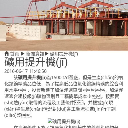
首頁
新聞資訊
礦用提升機(jī)
礦用提升機(jī)
2016-06-17 11:46:50
該
礦用提升機(jī)
為1500 t/d選廠，但是生產(chǎn)的氧
化鑰鎢精礦品位低，為了提高低品位氧化鑰鎢精礦的綜合利
用水平，投資新建了加溫浮選車間，加溫浮
選適合粗校級(jí)礦物選別且工藝簡單成本少。按照實
(shí)驗(yàn)取得的流程及工藝條件，并根據(jù)現
(xiàn)場生產(chǎn)情況對(duì)各工藝流程進(jìn)行了調
(diào)整。
在高溫條件下為了讓原氧化相精粉中的藥劑與礦物分