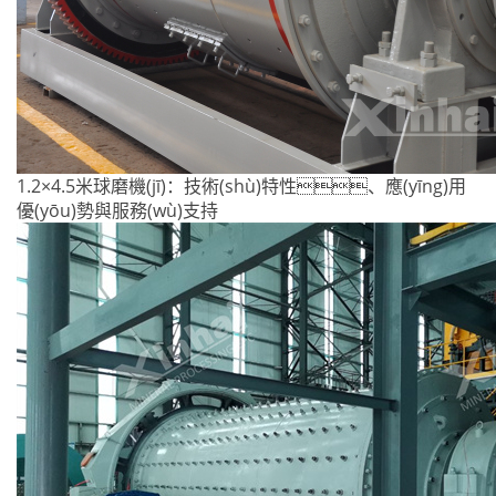
1.2×4.5米球磨機(jī)：技術(shù)特性、應(yīng)用
優(yōu)勢與服務(wù)支持