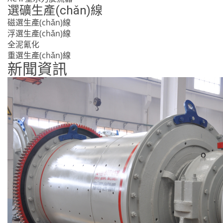
選礦生產(chǎn)線
磁選生產(chǎn)線
浮選生產(chǎn)線
全泥氰化
重選生產(chǎn)線
新聞資訊