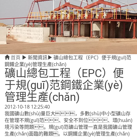
首頁
新聞資訊
礦山總包工程（EPC）便于規(guī)范
鋼鐵企業(yè)管理生產(chǎn)
礦山總包工程（EPC）便
于規(guī)范鋼鐵企業(yè)
管理生產(chǎn)
2012-10-18 12:25:40
我國礦山數(shù)量巨大，多數(shù)中小型礦山存
在管理不規(guī)范、安全不到位、環(huán)
境污染等問題。規(guī)范礦山管理一直是我國礦山管理
生產(chǎn)面臨的難題。以鋼鐵企業(yè)管理生產(chǎn)