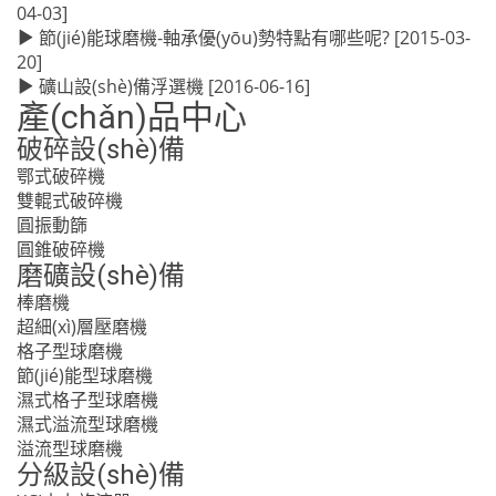
04-03]
節(jié)能球磨機-軸承優(yōu)勢特點有哪些呢?
[2015-03-
20]
礦山設(shè)備浮選機
[2016-06-16]
產(chǎn)品中心
破碎設(shè)備
鄂式破碎機
雙輥式破碎機
圓振動篩
圓錐破碎機
磨礦設(shè)備
棒磨機
超細(xì)層壓磨機
格子型球磨機
節(jié)能型球磨機
濕式格子型球磨機
濕式溢流型球磨機
溢流型球磨機
分級設(shè)備