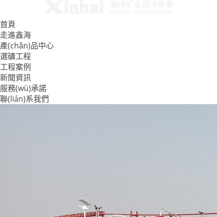
首頁
走進鑫海
產(chǎn)品中心
選礦工程
工程案例
新聞資訊
服務(wù)承諾
聯(lián)系我們