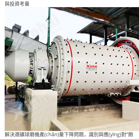
與投資考量
解決選礦球磨機產(chǎn)量下降問題，識別與應(yīng)對“飽