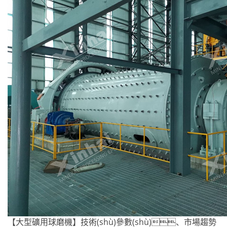
【大型礦用球磨機】技術(shù)參數(shù)、市場趨勢