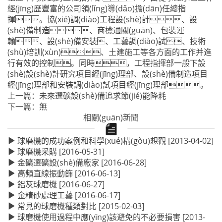
經(jīng)歷豐富的公司領(lǐng)導(dǎo)擔(dān)任總指
揮。協(xié)調(diào)工程設(shè)計、設
(shè)備制造、商檢通關(guān)、包裝運
輸、設(shè)備安裝、工藝調(diào)試、技術
(shù)培訓(xùn)、土建施工等各方面的工作并進
行有效的控制。同時，工程指揮部一般下設
(shè)設(shè)計研究項目經(jīng)理部、設(shè)備制造項目
經(jīng)理部和安裝調(diào)試項目經(jīng)理部。
上一篇：
未來選礦設(shè)備追求節(jié)能降耗
下一篇：
無
相關(guān)新聞
球磨機的成功案例和科學(xué)構(gòu)想觀
[2013-04-02]
球磨機采購
[2016-05-31]
金礦選礦設(shè)備廠家
[2016-06-28]
高頻直線振動篩
[2016-06-13]
鋁灰球磨機
[2016-06-27]
金精砂處理工藝
[2016-06-17]
常見的球磨機種類對比
[2015-02-03]
球磨機使用過程中應(yīng)該避免的不必要損害
[2013-