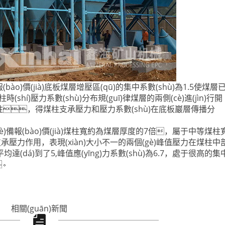
ào)價(jià)底板煤層增壓區(qū)的集中系數(shù)為1.5使煤
(shí)壓力系數(shù)分布規(guī)律煤層的兩側(cè)進(jìn)行開
煤柱，得煤柱支承壓力和壓力系數(shù)在底板巖層傳播分
)備報(bào)價(jià)煤柱寬約為煤層厚度的7倍，屬于中等煤柱
的支承壓力作用，表現(xiàn)大小不一的兩個(gè)峰值壓力在煤柱中
達(dá)到了5,峰值應(yīng)力系數(shù)為6.7，處于很高的
。
相關(guān)新聞