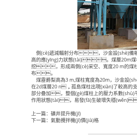
側(cè)遞減輻射分布，沙金設(shè)備報(b
高的應(yīng)力狀態(tài)。煤層20m煤柱時
挖，形成兩側(cè)采空、寬度20 m的
布。
煤靂爵梨高為3 m,煤柱寬度為20m，沙金設(shè
在2d煤層20 n，孤島煤柱出現(xiàn)了較高
部分疊加，整個(gè)煤柱上的壓力系數(shù)平均
作用狀態(tài)，易發(fā)生破壞失穩(wěn)
上一篇：
礦井提升機(jī)
下一篇：
氣動攪拌機(jī)價(jià)格