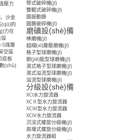
鄂式破碎機(jī)
峰值壓力
雙輥式破碎機(jī)
圓振動篩
，沙金
圓錐破碎機(jī)
(qū)的
磨礦設(shè)備
g)力在
金設
棒磨機(jī)
-5煤層
超細(xì)層壓磨機(jī)
和采空區
格子型球磨機(jī)
的底板
節(jié)能型球磨機(jī)
shù)
濕式格子型球磨機(jī)
濕式溢流型球磨機(jī)
溢流型球磨機(jī)
分級設(shè)備
XCI水力旋流器
XCⅡ型水力旋流器
XCⅢ型水力旋流器
XCIV水力旋流器
沉沒式螺旋分級機(jī)
高堰式螺旋分級機(jī)
水力旋流器組