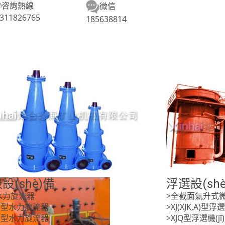
咨詢熱線
微信
311826765
185638814
設(shè)備
浮選設(sh
I水力旋流器
>全截面氣升式微泡
Ⅱ型水力旋流器
>XJ(XJK,A)型浮選
Ⅲ型水力旋流器
>XJQ型浮選機(jī)