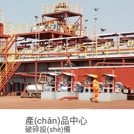
產(chǎn)品中心
破碎設(shè)備