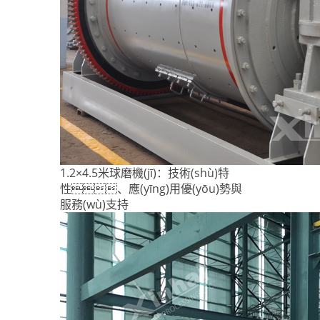
1.2×4.5米球磨機(jī)：技術(shù)特
性、應(yīng)用優(yōu)勢與
服務(wù)支持