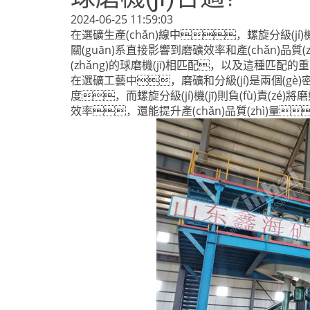
2024-06-25 11:59:03
在選礦生產(chǎn)線中，螺旋分級(jí)機
關(guān)系直接影響到磨礦效率和產(chǎn)品質(zh
(zhǎng)的球磨機(jī)相匹配，以及這種匹配的
在選礦工藝中，磨礦和分級(jí)是兩個(gè)密不可
度，而螺旋分級(jí)機(jī)則負(fù)責(z
效率，還能提升產(chǎn)品質(zhì)量