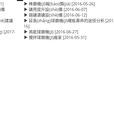
1]
棒磨機(jī)報(bào)價(jià)
[2016-05-26]
)備
礦用提升設(shè)備
[2016-06-07]
錫礦選礦設(shè)備
[2016-06-12]
ié)建議
延長(zhǎng)球磨機(jī)襯板壽命的途徑分析
[201
16]
)
[2017-
高能球磨機(jī)
[2016-06-27]
攪拌球磨機(jī)廠家
[2016-05-31]