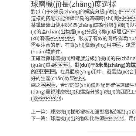
球磨機(jī)長(zhǎng)度選擇
對(duì)于8米長(zhǎng)的螺旋分級(jí)機(jī
這樣的搭配既能保證足夠的磨礦時(shí)間
某鐵礦礦山使用8米長(zhǎng)螺旋分級(jí)機(j
(jī)的產(chǎn)出物經(jīng)分級(jí)機(j
(xù)磨礦，形成了有效的閉路循環(hu
需要注意的是，在實(shí)際應(yīng)用中
(huán)境條件。
正確選擇球磨機(jī)和螺旋分級(jí)機(jī)的長(zh
(guān)重要。
對(duì)于8米長(zhǎng)的
的。
在具體應(yīng)用中，還需結(jié)合
好的生產(chǎn)效果。
總之，合理的設(shè)備匹配是確保選礦生產(ch
(dāng)重視球磨機(jī)和螺旋分級(jí)機(jī)的匹
(jì)。
上一篇：
球磨機(jī)梯形襯板和波型襯板的區(qū
下一篇：
球磨機(jī)出的物料比較濕，用什