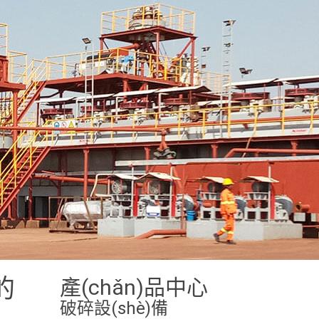
的
產(chǎn)品中心
破碎設(shè)備