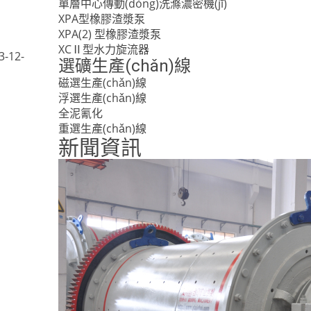
單層中心傳動(dòng)洗滌濃密機(jī)
XPA型橡膠渣漿泵
XPA(2) 型橡膠渣漿泵
XCⅡ型水力旋流器
3-12-
選礦生產(chǎn)線
磁選生產(chǎn)線
浮選生產(chǎn)線
全泥氰化
重選生產(chǎn)線
新聞資訊