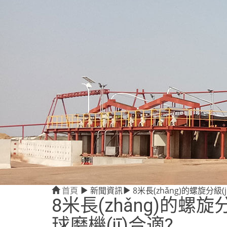
首頁
新聞資訊
8米長(zhǎng)的螺旋分級(jí
8米長(zhǎng)的螺旋分級
球磨機(jī)合適?