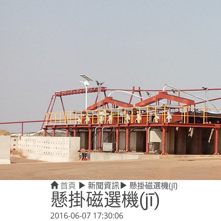
首頁
新聞資訊
懸掛磁選機(jī)
懸掛磁選機(jī)
2016-06-07 17:30:06