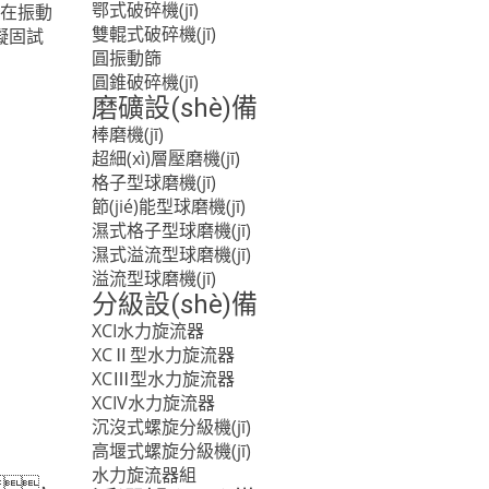
鄂式破碎機(jī)
，在振動
雙輥式破碎機(jī)
凝固試
圓振動篩
圓錐破碎機(jī)
磨礦設(shè)備
棒磨機(jī)
超細(xì)層壓磨機(jī)
格子型球磨機(jī)
節(jié)能型球磨機(jī)
濕式格子型球磨機(jī)
濕式溢流型球磨機(jī)
溢流型球磨機(jī)
分級設(shè)備
XCI水力旋流器
XCⅡ型水力旋流器
XCⅢ型水力旋流器
XCIV水力旋流器
沉沒式螺旋分級機(jī)
高堰式螺旋分級機(jī)
水力旋流器組
，