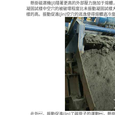
懸掛磁選機(jī)隨著更高的外部壓力施加于熔體
凝固試樣中空穴的被破壞程度比未振動凝固試樣大
樣的高。振動促進(jìn)空穴的逃逸使得熔體過
此外，振動促進(jìn)了碳原子的運動，懸