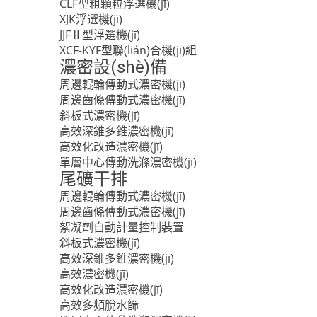
CLF型粗顆粒浮選機(jī)
XJK浮選機(jī)
JJFⅡ型浮選機(jī)
XCF-KYF型聯(lián)合機(jī)組
濃密設(shè)備
周邊輥輪傳動式濃密機(jī)
周邊齒條傳動式濃密機(jī)
斜板式濃密機(jī)
高效深錐多錐濃密機(jī)
高效化改造濃密機(jī)
單層中心傳動洗滌濃密機(jī)
尾礦干排
周邊輥輪傳動式濃密機(jī)
周邊齒條傳動式濃密機(jī)
絮凝劑自動計量控制裝置
斜板式濃密機(jī)
高效深錐多錐濃密機(jī)
高效濃密機(jī)
高效化改造濃密機(jī)
高效多頻脫水篩