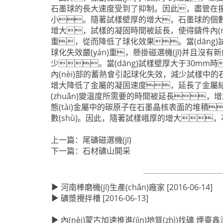
石墨球的長大速度受到了抑制。因此，盡管在振
小。隨著試樣壁厚的增大，石墨球的個數(
增大，試樣的凝固時間被延長，使得鑄件內(n
重，從而降低了球化效果。當(dāng
球化失效嚴(yán)重，懸掛磁選機(jī)并且沒有新
少。當(dāng)試樣壁厚大于30mm
內(nèi)部的蓄熱會引起球化失效，減少試樣中的石
增大降低了金屬的凝固速度，延長了金屬結(
(zhuǎn)變溫度所需要的時間被延長，增
態(tài)金屬中的碳原子在石墨晶核表面的堆積
數(shù)。因此，隨著試樣峨厚的增大，石
上一篇：
尾礦磁選機(jī)
下一篇：
石材礦山開采
河南棒磨機(jī)生產(chǎn)廠家
[2016-06-14]
礦漿攪拌槽
[2016-06-13]
內(nèi)蒙古加速推進(jìn)地質(zhì)找礦 煙