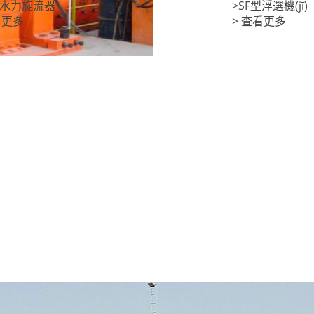
IV水力旋流器
>SF型浮選機(jī)
看更多
> 查看更多