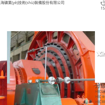
海礦業(yè)技術(shù)裝備股份有限公司
15
分級(
>XC
>XC
>XC