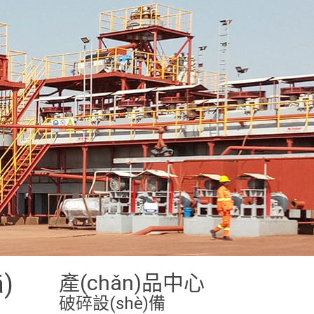
)
產(chǎn)品中心
破碎設(shè)備