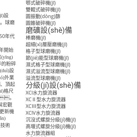
鄂式破碎機(jī)
雙輥式破碎機(jī)
ī)設
圓振動(dòng)篩
圓錐破碎機(jī)
。球磨
磨礦設(shè)備
50
年代
棒磨機(jī)
超細(xì)層壓磨機(jī)
年開始
格子型球磨機(jī)
yīng)
節(jié)能型球磨機(jī)
物等的粉碎
濕式格子型球磨機(jī)
uì)設
濕式溢流型球磨機(jī)
溢流型球磨機(jī)
ó)外業
分級(jí)設(shè)備
式、頂起
ī)格尺
XCI水力旋流器
。
XCⅡ型水力旋流器
)與宏觀
XCⅢ型水力旋流器
淘汰更新機
XCIV水力旋流器
n)
沉沒式螺旋分級(jí)機(jī)
的技術
高堰式螺旋分級(jí)機(jī)
水力旋流器組