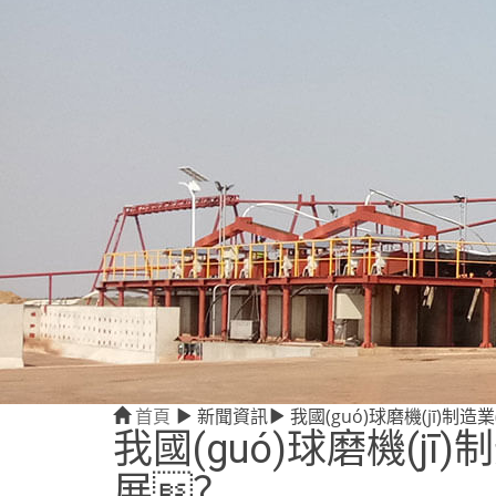
首頁
新聞資訊
我國(guó)球磨機(jī)制造
我國(guó)球磨機(jī)
展？