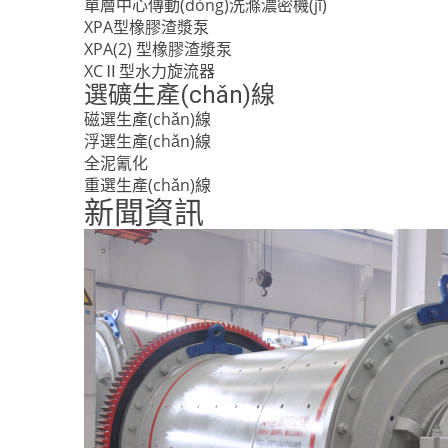
單層中心傳動(dòng)洗滌濃密機(jī)
XPA型橡膠渣漿泵
XPA(2) 型橡膠渣漿泵
XCⅡ型水力旋流器
選礦生產(chǎn)線
磁選生產(chǎn)線
浮選生產(chǎn)線
全泥氰化
重選生產(chǎn)線
新聞資訊