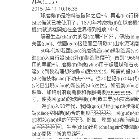
2015-04-11 10:16:33
球磨機(jī)
是物料被破碎之后，再進(jìn)行
1870
(shè)備就已被使用了，
年棒磨機(jī)在球磨機(
機(jī)就這樣開始在全世界得到推廣。
隨著生產(chǎn)力的發(fā)展，傳統(tǒ
美國(guó)、德國(guó)接踵而至研發(fā)出水泥球
50
年代初我國(guó)的磨礦設(shè)備制造業(yè
1966
進(jìn)入自行設(shè)計(jì)制造階段；直到
年
用的早期，磨機(jī)僅應(yīng)用于處理煤和
達(dá)到較為理想的細(xì)度，所需的設(sh
20
70
(shè)備技術(shù)下功夫。從
世紀(jì)
年代
(yè)已出現(xiàn)的新技術(shù)，如氣動(d
裝置、加鉻耐磨鋼襯板和橡膠襯板、自動(dò
寸，使我國(guó)的球磨機(jī)制造工業(yè)提
90
進(jìn)入
年代，我國(guó)已經(jīng)逐步采取
調(diào)控相結(jié)合的制度。國(guó)
(jī)械設(shè)備的。例如，煙臺(tái)鑫海礦
品，生產(chǎn)出創(chuàng)新的超細(xì)
(shù)開拓了新的思路。