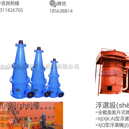
咨詢熱線
微信
311826765
185638814
jí)設(shè)備
浮選設(sh
I水力旋流器
>全截面氣升式微泡
Ⅱ型水力旋流器
>XJ(XJK,A)型浮選
Ⅲ型水力旋流器
>XJQ型浮選機(jī)