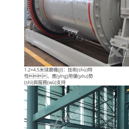
1.2×4.5米球磨機(jī)：技術(shù)特
性、應(yīng)用優(yōu)勢
(shì)與服務(wù)支持