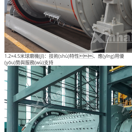
1.2×4.5米球磨機(jī)：技術(shù)特性、應(yīng)用優
(yōu)勢與服務(wù)支持