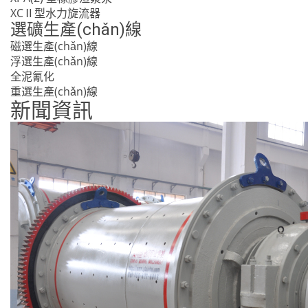
XCⅡ型水力旋流器
選礦生產(chǎn)線
磁選生產(chǎn)線
浮選生產(chǎn)線
全泥氰化
重選生產(chǎn)線
新聞資訊