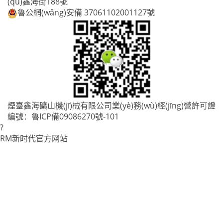
(qū)鑫海街188號
魯公網(wǎng)安備 37061102001127號
煙臺鑫海礦山機(jī)械有限公司業(yè)務(wù)經(jīng)營許可證
編號：
魯ICP備09086270號-101
?
RM新时代官方网站