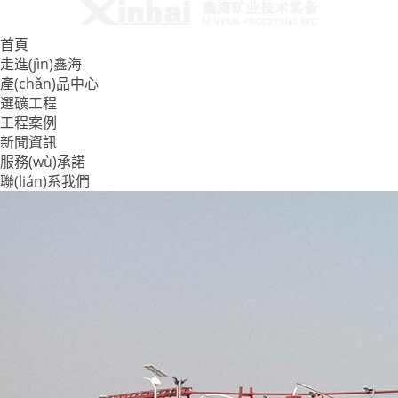
首頁
走進(jìn)鑫海
產(chǎn)品中心
選礦工程
工程案例
新聞資訊
服務(wù)承諾
聯(lián)系我們