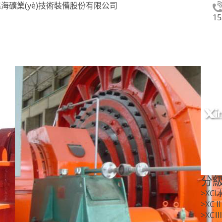
海礦業(yè)技術裝備股份有限公司
15
分
>XC
>XC
>XC