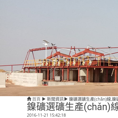
首頁
新聞資訊
鎳礦選礦生產(chǎn)線,
鎳礦選礦生產(chǎn
2016-11-21 15:42:18