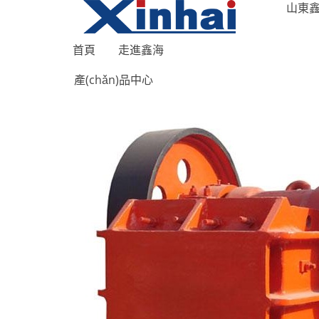
山東鑫
首頁
走進鑫海
產(chǎn)品中心