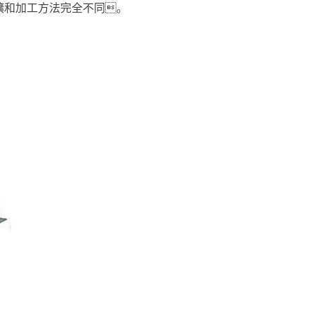
礦和加工方法完全不同。