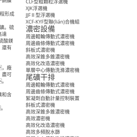
于銅鎳
CLF型粗顆粒浮選機
XJK浮選機
過程形成
JJFⅡ型浮選機
XCF-KYF型聯(lián)合機組
化礦。硫
濃密設備
高達
周邊輥輪傳動式濃密機
硫酸鎂
周邊齒條傳動式濃密機
，還有
斜板式濃密機
高效深錐多錐濃密機
高效化改造濃密機
，廠
單層中心傳動洗滌濃密機
，盡可
尾礦干排
。
周邊輥輪傳動式濃密機
周邊齒條傳動式濃密機
礦和含
絮凝劑自動計量控制裝置
斜板式濃密機
。
高效深錐多錐濃密機
高效濃密機
高效化改造濃密機
高效多頻脫水篩