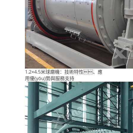
1.2×4.5米球磨機：技術特性、應
用優(yōu)勢與服務支持