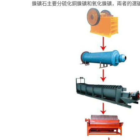
鎳礦石主要分硫化銅鎳礦和氧化鎳礦，兩者的選