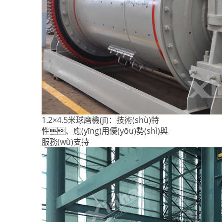
1.2×4.5米球磨機(jī)：技術(shù)特
性、應(yīng)用優(yōu)勢(shì)與
服務(wù)支持