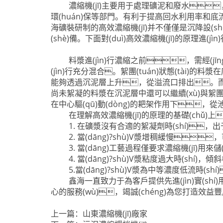
濃縮機(jī)主要用于處理礦泥和廢水，
環(huán)保等部門。有利于提高回水利用率和底流濃
海礦裝研制的高效濃縮機(jī)并不僅僅是沉降設(s
(shè)備。下面對(duì)高效濃縮機(jī)的原理進(jì
料漿進(jìn)行濃縮之前，需經(j
(jìn)行充分混合。絮團(tuán)狀態(tài)的
能夠透過沉泥層上升，從溢流口排出。
尚未絮凝的料漿在沉泥層中還可以繼續(xù)與絮團(t
在中心驅(qū)動(dòng)的耙架作用下
在理解高效濃縮機(jī)的原理的基礎(chǔ)上
1. 在礦漿沒有合適的絮凝劑時(shí)，出于經
2. 當(dāng)?shù)V漿增稠緩慢
3. 當(dāng)工藝過程僅要求濃縮機(jī)用
4. 當(dāng)?shù)V漿粘度過大時(shí)，傾
5.當(dāng)?shù)V漿為中等濃度低流時(sh
鑫海一直致力于為客戶提供先進(jìn)實(shí)用的工
心的服務(wù)，竭誠(chéng)為您打造效益豐厚
上一篇：
山東濃縮機(jī)廠家