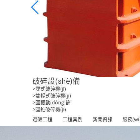
破碎設(shè)備
>鄂式破碎機(jī)
>雙輥式破碎機(jī)
>圓振動(dòng)篩
>圓錐破碎機(jī)
選礦工程
工程案例
新聞資訊
服務(w