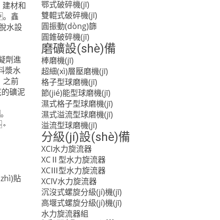
鄂式破碎機(jī)
、建材和
雙輥式破碎機(jī)
。鑫
圓振動(dòng)篩
型脫水設
圓錐破碎機(jī)
磨礦設(shè)備
凝劑進
棒磨機(jī)
。料漿水
超細(xì)層壓磨機(jī)
。之前
格子型球磨機(jī)
底的礦泥
節(jié)能型球磨機(jī)
濕式格子型球磨機(jī)
。
濕式溢流型球磨機(jī)
。
溢流型球磨機(jī)
分級(jí)設(shè)備
XCI水力旋流器
XCⅡ型水力旋流器
XCⅢ型水力旋流器
hì)貼
XCIV水力旋流器
沉沒式螺旋分級(jí)機(jī)
高堰式螺旋分級(jí)機(jī)
水力旋流器組