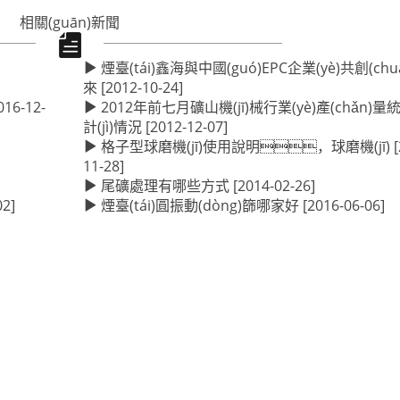
相關(guān)新聞
煙臺(tái)鑫海與中國(guó)EPC企業(yè)共創(chu
來
[2012-10-24]
016-12-
2012年前七月礦山機(jī)械行業(yè)產(chǎn)量統(
計(jì)情況
[2012-12-07]
格子型球磨機(jī)使用說明，球磨機(jī)
11-28]
尾礦處理有哪些方式
[2014-02-26]
02]
煙臺(tái)圓振動(dòng)篩哪家好
[2016-06-06]