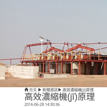
首頁
新聞資訊
高效濃縮機(jī)原理
高效濃縮機(jī)原理
2016-06-28 14:30:36