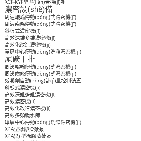
XCF-KYF型聯(lián)合機(jī)組
濃密設(shè)備
周邊輥輪傳動(dòng)式濃密機(jī)
周邊齒條傳動(dòng)式濃密機(jī)
斜板式濃密機(jī)
高效深錐多錐濃密機(jī)
高效化改造濃密機(jī)
單層中心傳動(dòng)洗滌濃密機(jī)
尾礦干排
周邊輥輪傳動(dòng)式濃密機(jī)
周邊齒條傳動(dòng)式濃密機(jī)
絮凝劑自動(dòng)計(jì)量控制裝置
斜板式濃密機(jī)
高效深錐多錐濃密機(jī)
高效濃密機(jī)
高效化改造濃密機(jī)
高效多頻脫水篩
單層中心傳動(dòng)洗滌濃密機(jī)
XPA型橡膠渣漿泵
XPA(2) 型橡膠渣漿泵