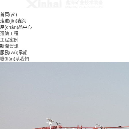
首頁(yè)
走進(jìn)鑫海
產(chǎn)品中心
選礦工程
工程案例
新聞資訊
服務(wù)承諾
聯(lián)系我們