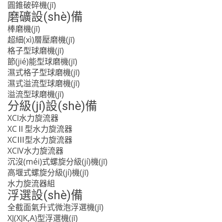
圓錐破碎機(jī)
磨礦設(shè)備
棒磨機(jī)
超細(xì)層壓磨機(jī)
格子型球磨機(jī)
節(jié)能型球磨機(jī)
濕式格子型球磨機(jī)
濕式溢流型球磨機(jī)
溢流型球磨機(jī)
分級(jí)設(shè)備
XCI水力旋流器
XCⅡ型水力旋流器
XCⅢ型水力旋流器
XCIV水力旋流器
沉沒(méi)式螺旋分級(jí)機(jī)
高堰式螺旋分級(jí)機(jī)
水力旋流器組
浮選設(shè)備
全截面氣升式微泡浮選機(jī)
XJ(XJK,A)型浮選機(jī)