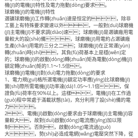
機(jī)的電機(jī)特性及電力拖動(dòng)要求。
球磨機(jī)的電機(jī)特性
選礦球磨機(jī)
工作轉(zhuǎn)速是恒定的，除非
工藝上有特殊要求變速以外，一般對(duì)球磨機
(jī)主電機(jī)不要求調(diào)速；球磨機(jī)是選礦廠用電
量較大的設(shè)備，球磨機(jī)用電約占選礦廠
生產(chǎn)用電的三分之二；球磨機(jī)在正常運(yùn)
轉(zhuǎn)時(shí)，其負(fù)荷基本上是穩(wěn)定
的；球磨機(jī)的啟動(dòng)轉(zhuǎn)矩為電動(dòng)機(jī)
額定轉(zhuǎn)矩的1.1～1.5倍。
球磨機(jī)電機(jī)對(duì)電力拖動(dòng)的要求
1、電力規(guī)格所選電機(jī)額定功率應(yīng)比球磨機(jī)
實(shí)際所需電機(jī)功率達(dá)1.05～1.1倍，保
證負(fù)荷率在90%以上。這樣，電機(jī)在工作過
(guò)程中常處于滿載狀態(tài)，充分利用了設(shè)備的電
力。
2、電機(jī)啟動(dòng)要求由于球磨機(jī)主電機(jī)容
量較大，故對(duì)啟動(dòng)電流應(yīng)加以限
制。否則，啟動(dòng)電流過(guò)
大，勢(shì)必造成電網(wǎng)電壓突然下降，從