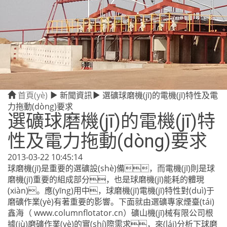
首頁(yè)
新聞資訊
選礦球磨機(jī)的電機(jī)特性及電
力拖動(dòng)要求
選礦球磨機(jī)的電機(jī)特
性及電力拖動(dòng)要求
2013-03-22 10:45:14
球磨機(jī)
是重要的選礦設(shè)備，而電機(jī)則是球
磨機(jī)重要的組成部分，也是球磨機(jī)能耗的體現
(xiàn)。應(yīng)用中，球磨機(jī)電機(jī)特性對(duì)于
磨礦作業(yè)有著重要的影響。下面就由選礦專家煙臺(tái)
鑫海（
www.columnflotator.cn
）礦山機(jī)械有限公司根
據(jù)磨礦作業(yè)的實(shí)際需求，來(lái)分析下球磨