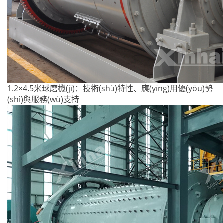
1.2×4.5米球磨機(jī)：技術(shù)特性、應(yīng)用優(yōu)勢
(shì)與服務(wù)支持