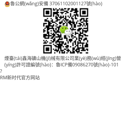
魯公網(wǎng)安備 37061102001127號(hào)
煙臺(tái)鑫海礦山機(jī)械有限公司業(yè)務(wù)經(jīng)營
(yíng)許可證編號(hào)：
魯ICP備09086270號(hào)-101
?
RM新时代官方网站