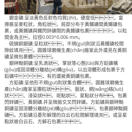
銀金礦:呈淡黃色反射色均質(zhì)，硬度低，富
擦痕呈麥粒狀，角粒狀，局部分布于黃鐵礦間黃鐵礦包
裹，或黃鐵礦與鐵閃鋅礦間的黃鐵礦包裹。以粒
間金為主，拉徑0.003^0.006 mm。
硫銻銅銀礦:呈粒狀，不規(guī)則狀沿黃鐵礦校間
隙紋填充，圓錐球磨機生產(chǎn)廠家此外還見在黃銅
礦呈微包裹體。
銀砷黝銅礦:呈乳滴狀，掌狀等心態(tài)與方鉛礦構
(gòu)成固溶體分離結(jié)構(gòu)，以出溶體形成包裹于方
鉛礦中，有的還被黃銅礦包裹。
方鉛礦:呈他形不規(guī)則狀集合體，圓錐球磨機生
產(chǎn)廠家呈團粒狀、脈狀、網(wǎng)絡(luò)
狀、浸染狀、斑點狀、星點狀分布。包裹
閃鋅礦、黃銅礦.并呈微脈交叉閃鋅礦。方鉛礦與銀砷黝
銅礦呈固溶體分離結(jié)構(gòu)，包裹銀砷黝鋼
礦。方鉛礦沿菱形解理的白云石粒間解理填充，或呈星
點狀被白云石、方解石包裹。