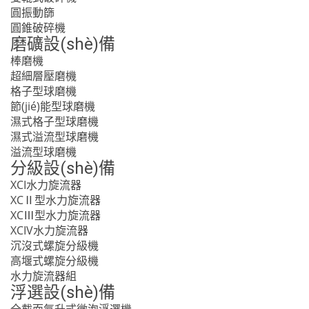
圓振動篩
圓錐破碎機
磨礦設(shè)備
棒磨機
超細層壓磨機
格子型球磨機
節(jié)能型球磨機
濕式格子型球磨機
濕式溢流型球磨機
溢流型球磨機
分級設(shè)備
XCI水力旋流器
XCⅡ型水力旋流器
XCⅢ型水力旋流器
XCIV水力旋流器
沉沒式螺旋分級機
高堰式螺旋分級機
水力旋流器組
浮選設(shè)備