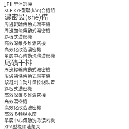
JJFⅡ型浮選機
XCF-KYF型聯(lián)合機組
濃密設(shè)備
周邊輥輪傳動式濃密機
周邊齒條傳動式濃密機
斜板式濃密機
高效深錐多錐濃密機
高效化改造濃密機
單層中心傳動洗滌濃密機
尾礦干排
周邊輥輪傳動式濃密機
周邊齒條傳動式濃密機
絮凝劑自動計量控制裝置
斜板式濃密機
高效深錐多錐濃密機
高效濃密機
高效化改造濃密機
高效多頻脫水篩
單層中心傳動洗滌濃密機
XPA型橡膠渣漿泵