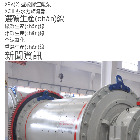
XPA(2) 型橡膠渣漿泵
XCⅡ型水力旋流器
選礦生產(chǎn)線
磁選生產(chǎn)線
浮選生產(chǎn)線
全泥氰化
重選生產(chǎn)線
新聞資訊