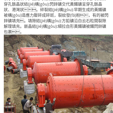
穿孔骸晶狀結(jié)構(gòu):閃鋅礦交代黃鐵礦呈穿孔骸晶
狀、港灣狀。碎裂結(jié)構(gòu):早期生成的黃鐵礦
被構(gòu)造應力壓碎成碎斑，裂紋發(fā)粉，有的被閃
鋅礦填充。填隙結(jié)構(gòu):方鉛礦沿白云石粒間裂隙
解理填充。嵌晶結(jié)構(gòu):細拉自形黃鐵礦被鐵閃鋅礦
包裹。