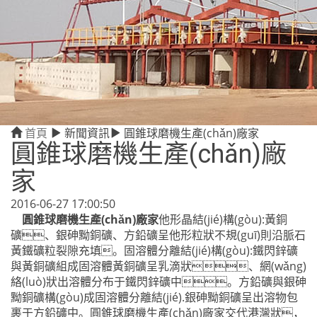
首頁
新聞資訊
圓錐球磨機生產(chǎn)廠家
圓錐球磨機生產(chǎn)廠
家
2016-06-27 17:00:50
圓錐球磨機生產(chǎn)廠家
他形晶結(jié)構(gòu):黃銅
礦、銀砷黝銅礦、方鉛礦呈他形粒狀不規(guī)則沿脈石
黃鐵礦粒裂隙充填。固溶體分離結(jié)構(gòu):鐵閃鋅礦
與黃銅礦組成固溶體黃銅礦呈乳滴狀、網(wǎng)
絡(luò)狀出溶體分布于鐵閃鋅礦中。方鉛礦與銀砷
黝銅礦構(gòu)成固溶體分離結(jié).銀砷黝銅礦呈出溶物包
裹于方鉛礦中。圓錐球磨機生產(chǎn)廠家交代港灣狀，