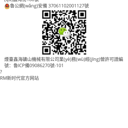
魯公網(wǎng)安備 37061102001127號
煙臺鑫海礦山機械有限公司業(yè)務(wù)經(jīng)營許可證編
號：
魯ICP備09086270號-101
?
RM新时代官方网站