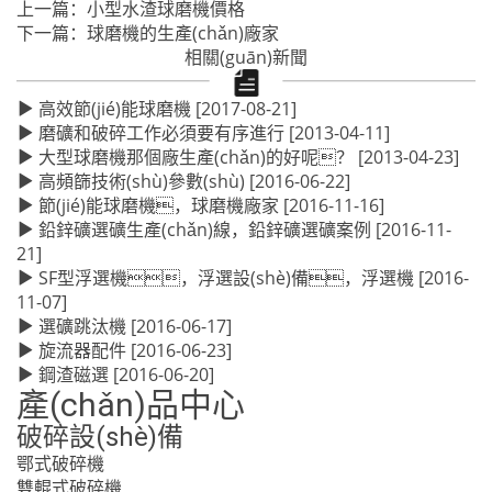
上一篇：
小型水渣球磨機價格
下一篇：
球磨機的生產(chǎn)廠家
相關(guān)新聞
高效節(jié)能球磨機
[2017-08-21]
磨礦和破碎工作必須要有序進行
[2013-04-11]
大型球磨機那個廠生產(chǎn)的好呢？
[2013-04-23]
高頻篩技術(shù)參數(shù)
[2016-06-22]
節(jié)能球磨機，球磨機廠家
[2016-11-16]
鉛鋅礦選礦生產(chǎn)線，鉛鋅礦選礦案例
[2016-11-
21]
SF型浮選機，浮選設(shè)備，浮選機
[2016-
11-07]
選礦跳汰機
[2016-06-17]
旋流器配件
[2016-06-23]
鋼渣磁選
[2016-06-20]
產(chǎn)品中心
破碎設(shè)備
鄂式破碎機
雙輥式破碎機