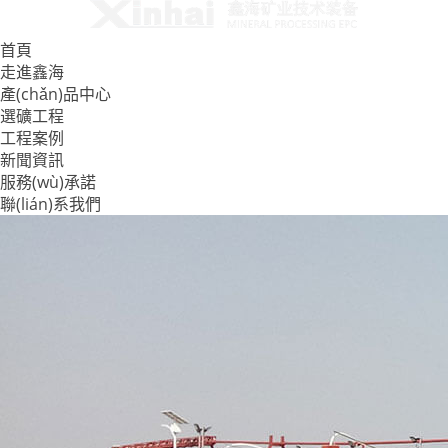
首頁
走進鑫海
產(chǎn)品中心
選礦工程
工程案例
新聞資訊
服務(wù)承諾
聯(lián)系我們