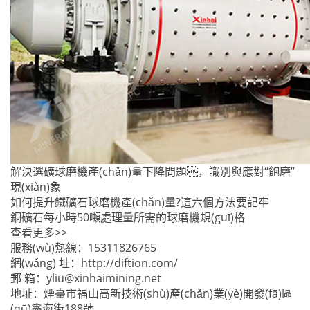
解決選礦球磨機產(chǎn)量下降問題，識別與應對“飽磨”
現(xiàn)象
如何提升鐵礦石球磨機產(chǎn)量?這六個方法要記牢
銅礦石每小時50噸處理量所需的球磨機規(guī)格
查看更多>>
服務(wù)熱線：
15311826765
網(wǎng) 址：
http://diftion.com/
郵 箱：
yliu@xinhaimining.net
地址：煙臺市福山高新技術(shù)產(chǎn)業(yè)開發(fā)區
(qū)鑫海街188號