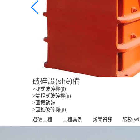
破碎設(shè)備
>鄂式破碎機(jī)
>雙輥式破碎機(jī)
>圓振動篩
>圓錐破碎機(jī)
選礦工程
工程案例
新聞資訊
服務(w