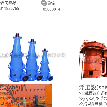
咨詢熱線
微信
311826765
185638814
設(shè)備
浮選設(sh
I水力旋流器
>全截面氣升式微泡
Ⅱ型水力旋流器
>XJ(XJK,A)型浮選
Ⅲ型水力旋流器
>XJQ型浮選機(jī)