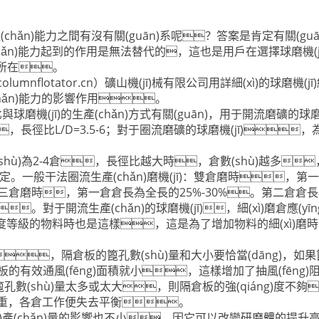
ì)同生產(chǎn)能力之間有沒有關(guān)系呢？答案是肯定有關(guā
生產(chǎn)能力起到的作用是無法替代的，這也是用戶在選擇球磨機(j
原因所在。
olumnflotator.cn
）礦山機(jī)械有限公司用詳細(xì)的球磨機(jī)結(
(chǎn)能力的影響作用。
與球磨機(jī)的生產(chǎn)方式有關(guān)，用于開流磨礦的球
，長徑比L/D=3.5-6；對于圈流磨礦的球磨機(jī)
。
倉數(shù)為2-4倉，長徑比越大時，倉數(shù)越多
àn)來確定。一般干法圈流生產(chǎn)磨機(jī)：雙倉磨時，
%；三倉磨時，第一倉倉長為全長的25%-30%。第二倉倉
。對于開流生產(chǎn)的球磨機(jī)，細(xì)磨倉應(yīn
iáng)度等級的物料時也是這樣，這是為了增加物料的細(xì)磨
，隔倉板的篦孔數(shù)量和大小要恰當(dāng)，如
的有效通風(fēng)面積就小，這樣增加了抽風(fēng)
(shù)量太多或太大，則隔倉板的強(qiáng)度不夠
)荷加重，各倉工作便失去平衡。
jī)產(chǎn)量的影響也不小，因它可以改變研磨體的提升