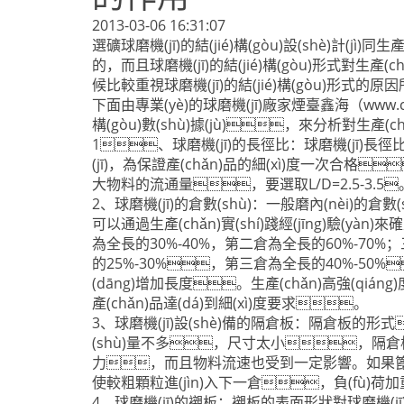
2013-03-06 16:31:07
選礦球磨機(jī)
的結(jié)構(gòu)設(shè)計(j
的，而且球磨機(jī)的結(jié)構(gòu)形式對
候比較重視球磨機(jī)的結(jié)構(gòu)形式的
下面由專業(yè)的球磨機(jī)廠家煙臺鑫海（
www.c
構(gòu)數(shù)據(jù)，來分析對生產
1、球磨機(jī)的長徑比：球磨機(jī)長徑比
(jī)，為保證產(chǎn)品的細(xì)度一次合格
大物料的流通量，要選取L/D=2.5-3.5
2、球磨機(jī)的倉數(shù)：一般磨內(nèi)的
可以通過生產(chǎn)實(shí)踐經(jīng)驗(y
為全長的30%-40%，第二倉為全長的60%-70
的25%-30%，第三倉為全長的40%-50%
(dāng)增加長度。生產(chǎn)高強(q
產(chǎn)品達(dá)到細(xì)度要求。
3、
球磨機(jī)設(shè)備
的隔倉板：隔倉板的形式
(shù)量不多，尺寸太小，隔倉板
力，而且物料流速也受到一定影響。如果篦孔數
使較粗顆粒進(jìn)入下一倉，負(fù
4、球磨機(jī)的襯板：襯板的表面形狀對球磨機(