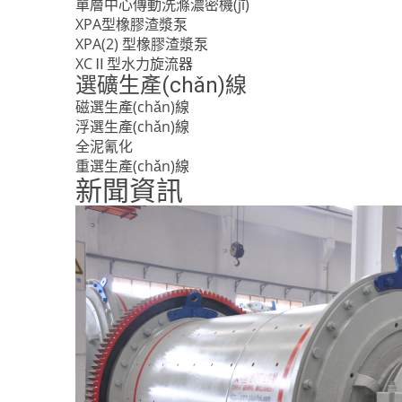
單層中心傳動洗滌濃密機(jī)
XPA型橡膠渣漿泵
XPA(2) 型橡膠渣漿泵
XCⅡ型水力旋流器
選礦生產(chǎn)線
磁選生產(chǎn)線
浮選生產(chǎn)線
全泥氰化
重選生產(chǎn)線
新聞資訊