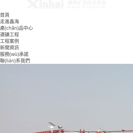
首頁
走進鑫海
產(chǎn)品中心
選礦工程
工程案例
新聞資訊
服務(wù)承諾
聯(lián)系我們