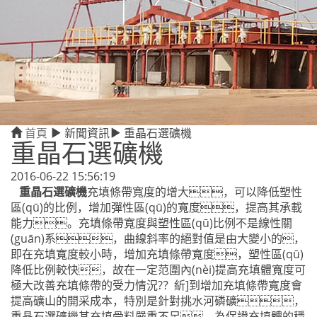
首頁
新聞資訊
重晶石選礦機
重晶石選礦機
2016-06-22 15:56:19
重晶石選礦機
充填條帶寬度的增大，可以降低塑性
區(qū)的比例，增加彈性區(qū)的寬度，提高其承載
能力。充填條帶寬度與塑性區(qū)比例不是線性關
(guān)系，曲線斜率的絕對值是由大變小的，
即在充填寬度較小時，增加充填條帶寬度，塑性區(qū)
降低比例較快，故在一定范圍內(nèi)提高充填體寬度可
極大改善充填條帶的受力情況?？紤]到增加充填條帶寬度會
提高礦山的開采成本，特別是針對挑水河磷礦，
重晶石選礦機其充填骨料嚴重不足，為保證充填體的穩