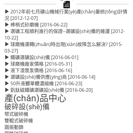
2012年前七月礦山機械行業(yè)產(chǎn)量統(tǒng)計情
況
[2012-12-07]
棒梢式砂磨機
[2016-06-22]
選礦工程順利進行的保證--選礦設(shè)備的維護
[2012-
10-22]
球磨機運轉(zhuǎn)時出現(xiàn)故障怎么解決?
[2015-
03-27]
鐵礦選礦設(shè)備
[2016-06-01]
球磨機廠家價格
[2016-05-31]
液下渣漿泵價格
[2016-06-16]
選礦設(shè)備供應(yīng)商
[2016-06-14]
50升液體單體濃縮機
[2016-06-23]
釩鈦磁鐵礦選礦設(shè)備
[2016-06-20]
產(chǎn)品中心
破碎設(shè)備
鄂式破碎機
雙輥式破碎機
圓振動篩