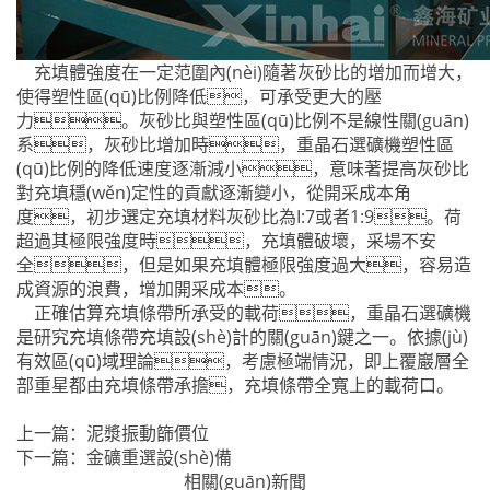
充填體強度在一定范圍內(nèi)隨著灰砂比的增加而增大，
使得塑性區(qū)比例降低，可承受更大的壓
力。灰砂比與塑性區(qū)比例不是線性關(guān)
系，灰砂比增加時，重晶石選礦機塑性區
(qū)比例的降低速度逐漸減小，意味著提高灰砂比
對充填穩(wěn)定性的貢獻逐漸變小，從開采成本角
度，初步選定充填材料灰砂比為I:7或者1:9。荷
超過其極限強度時，充填體破壞，采場不安
全，但是如果充填體極限強度過大，容易造
成資源的浪費，增加開采成本。
正確估算充填條帶所承受的載荷，重晶石選礦機
是研究充填條帶充填設(shè)計的關(guān)鍵之一。依據(jù)
有效區(qū)域理論，考慮極端情況，即上覆巖層全
部重星都由充填條帶承擔，充填條帶全寬上的載荷口。
上一篇：
泥漿振動篩價位
下一篇：
金礦重選設(shè)備
相關(guān)新聞