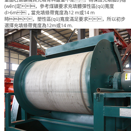
(wěn)定，參考煤礦要求充填體彈性區(qū)寬度
d>6m，當充填條帶寬度為12 m或14 m
時，塑性區(qū)寬度滿足要求，所以初步
選擇充填條帶寬度為12m或14 m.