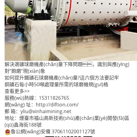
解決選礦球磨機產(chǎn)量下降問題，識別與應(yīng)
對“飽磨”現(xiàn)象
如何提升鐵礦石球磨機產(chǎn)量?這六個方法要記牢
銅礦石每小時50噸處理量所需的球磨機規(guī)格
查看更多>>
服務(wù)熱線：
15311826765
網(wǎng) 址：
http://diftion.com/
郵 箱：
yliu@xinhaimining.net
地址：煙臺市福山高新技術(shù)產(chǎn)業(yè)開發(fā)區
(qū)鑫海街188號
魯公網(wǎng)安備 37061102001127號