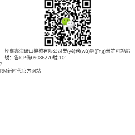
煙臺鑫海礦山機械有限公司業(yè)務(wù)經(jīng)營許可證編
號：
魯ICP備09086270號-101
?
RM新时代官方网站