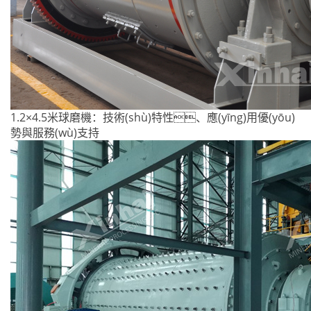
1.2×4.5米球磨機：技術(shù)特性、應(yīng)用優(yōu)
勢與服務(wù)支持