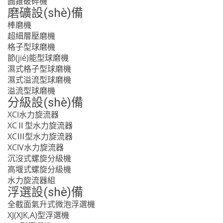
圓錐破碎機
磨礦設(shè)備
棒磨機
超細層壓磨機
格子型球磨機
節(jié)能型球磨機
濕式格子型球磨機
濕式溢流型球磨機
溢流型球磨機
分級設(shè)備
XCI水力旋流器
XCⅡ型水力旋流器
XCⅢ型水力旋流器
XCIV水力旋流器
沉沒式螺旋分級機
高堰式螺旋分級機
水力旋流器組
浮選設(shè)備
全截面氣升式微泡浮選機
XJ(XJK,A)型浮選機