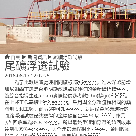
首頁
新聞資訊
尾礦浮選試驗
尾礦浮選試驗
2016-06-17 12:02:25
為了比較尾礦處理相同礦樣時，進人浮選前增
加尼爾森重選是否能明顯改進鼓終獲得的金精礦指標，
為綜合指導生產(chǎn)實際提供參考數(shù)據(jù)。
在上述工作基礎上，采用與全浮選流程相同的藥
劑制度和工藝。從表6中可知，對尼爾森尾礦進行的
閉路浮選試驗最終獲得的金精礦含金44.90以t，作業
(yè)回收率為85.81%。所以最終重選和浮選的總回收率
達到4.99%，與全浮選流程相比，金回收率
提高了7.90%，效果較明顯。