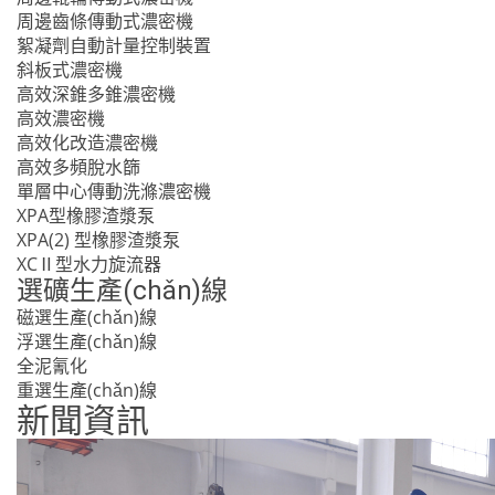
周邊齒條傳動式濃密機
絮凝劑自動計量控制裝置
斜板式濃密機
高效深錐多錐濃密機
高效濃密機
高效化改造濃密機
高效多頻脫水篩
單層中心傳動洗滌濃密機
XPA型橡膠渣漿泵
XPA(2) 型橡膠渣漿泵
XCⅡ型水力旋流器
選礦生產(chǎn)線
磁選生產(chǎn)線
浮選生產(chǎn)線
全泥氰化
重選生產(chǎn)線
新聞資訊