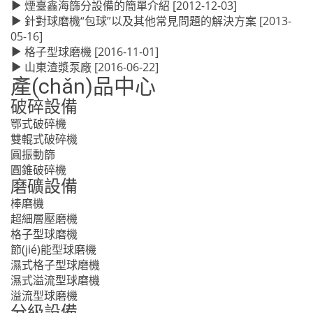
煙臺鑫海篩分設備的簡單介紹
[2012-12-03]
針對球磨機“包球”以及其他常見問題的解決方案
[2013-
05-16]
格子型球磨機
[2016-11-01]
山東渣漿泵廠
[2016-06-22]
產(chǎn)品中心
破碎設備
鄂式破碎機
雙輥式破碎機
圓振動篩
圓錐破碎機
磨礦設備
棒磨機
超細層壓磨機
格子型球磨機
節(jié)能型球磨機
濕式格子型球磨機
濕式溢流型球磨機
溢流型球磨機
分級設備