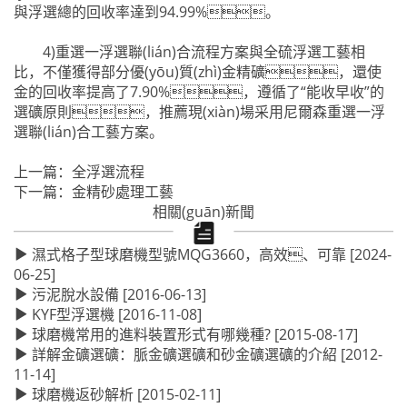
與浮選總的回收率達到94.99%。
4)重選一浮選聯(lián)合流程方案與全硫浮選工藝相
比，不僅獲得部分優(yōu)質(zhì)金精礦，還使
金的回收率提高了7.90%，遵循了“能收早收”的
選礦原則，推薦現(xiàn)場采用尼爾森重選一浮
選聯(lián)合工藝方案。
上一篇：
全浮選流程
下一篇：
金精砂處理工藝
相關(guān)新聞
濕式格子型球磨機型號MQG3660，高效、可靠
[2024-
06-25]
污泥脫水設備
[2016-06-13]
KYF型浮選機
[2016-11-08]
球磨機常用的進料裝置形式有哪幾種?
[2015-08-17]
詳解金礦選礦：脈金礦選礦和砂金礦選礦的介紹
[2012-
11-14]
球磨機返砂解析
[2015-02-11]