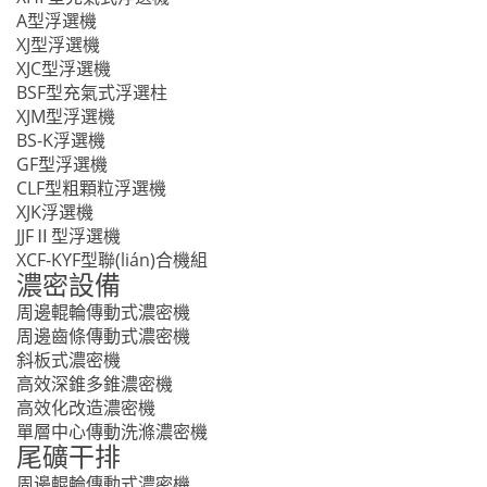
A型浮選機
XJ型浮選機
XJC型浮選機
BSF型充氣式浮選柱
XJM型浮選機
BS-K浮選機
GF型浮選機
CLF型粗顆粒浮選機
XJK浮選機
JJFⅡ型浮選機
XCF-KYF型聯(lián)合機組
濃密設備
周邊輥輪傳動式濃密機
周邊齒條傳動式濃密機
斜板式濃密機
高效深錐多錐濃密機
高效化改造濃密機
單層中心傳動洗滌濃密機
尾礦干排
周邊輥輪傳動式濃密機