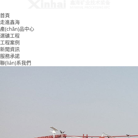
首頁
走進鑫海
產(chǎn)品中心
選礦工程
工程案例
新聞資訊
服務承諾
聯(lián)系我們