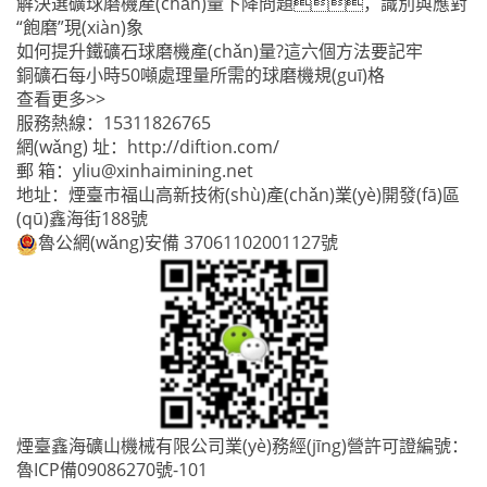
解決選礦球磨機產(chǎn)量下降問題，識別與應對
“飽磨”現(xiàn)象
如何提升鐵礦石球磨機產(chǎn)量?這六個方法要記牢
銅礦石每小時50噸處理量所需的球磨機規(guī)格
查看更多>>
服務熱線：
15311826765
網(wǎng) 址：
http://diftion.com/
郵 箱：
yliu@xinhaimining.net
地址：煙臺市福山高新技術(shù)產(chǎn)業(yè)開發(fā)區
(qū)鑫海街188號
魯公網(wǎng)安備 37061102001127號
煙臺鑫海礦山機械有限公司業(yè)務經(jīng)營許可證編號：
魯ICP備09086270號-101