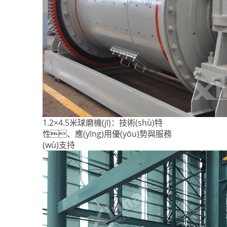
1.2×4.5米球磨機(jī)：技術(shù)特
性、應(yīng)用優(yōu)勢與服務
(wù)支持