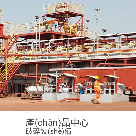
產(chǎn)品中心
破碎設(shè)備