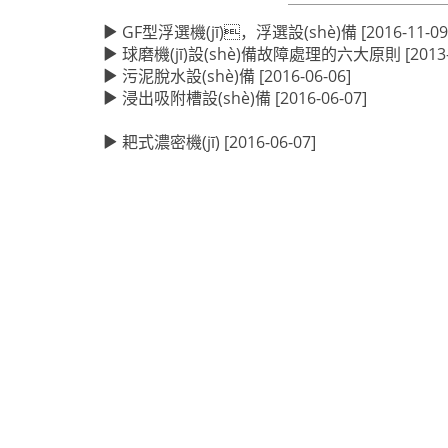
GF型浮選機(jī)，浮選設(shè)備
[2016-11-09
球磨機(jī)設(shè)備故障處理的六大原則
[2013
污泥脫水設(shè)備
[2016-06-06]
浸出吸附槽設(shè)備
[2016-06-07]
耙式濃密機(jī)
[2016-06-07]