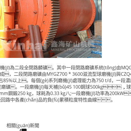
ī)為二段全閉路麟礦。其中一段閉路磨礦系統(tǒng)由MQG2
)組成，二段閉路磨礦由MYGZ700 * 3600滋流型球磨機(jī)與CZQ
占85%以上。每個(gè)系列磨機(jī)處理能力為750 t/d，一段
。一段磨機(jī)每天補(bǔ)45 100鋼球500kg，
 mm鋼鍛250 kg，球耗為0.33 kg八;一段磨機(jī)功率為200kW
分級回路中各產(chǎn)品的負(fù)累積粒度特性曲線。
相關(guān)新聞