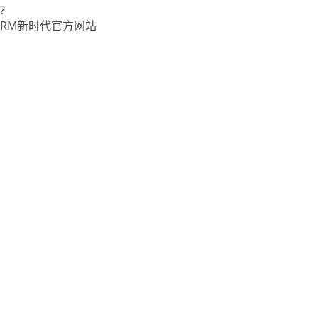
?
RM新时代官方网站