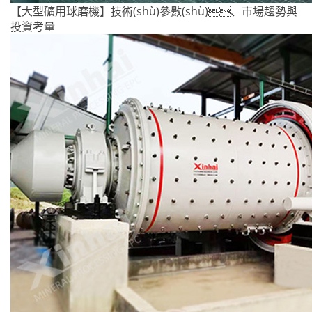
【大型礦用球磨機】技術(shù)參數(shù)、市場趨勢與
投資考量