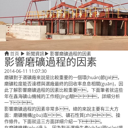
首頁
新聞資訊
影響磨礦過程的因素
影響磨礦過程的因素
2014-06-11 11:07:30
磨礦對于選礦廠來說是比較重要的一個環(huán)節(jié)，
磨礦粒度能否達標與選廠最終的回收率息息相關(guān)，因
此了解影響磨礦過程的因素比較重要，下面筆者就這些
年在鑫海礦山機械的工作經(jīng)驗，詳細分析
一下。
影響磨礦過程的因素非常多，總的來說主要有三大方
面：磨礦機構(gòu)造、礦石性質(zhì)、操
作條件。下面就這三方面詳細介紹一下。
在磨礦機構(gòu)造上，因為對于選廠生產(chǎn)現(xiàn)場