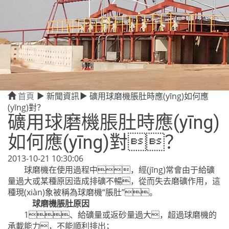
首頁
新聞資訊
礦用球磨機脹肚時應(yīng)如何應
(yīng)對？
礦用球磨機脹肚時應(yīng)
如何應(yīng)對？
2013-10-21 10:30:06
球磨機在使用過程中，經(jīng)常會由于給礦
量過大或某種原因造成排礦不暢，從而失去磨礦作用，這
種現(xiàn)象被稱為球磨機“脹肚”。
球磨機脹肚原因
1、給礦量或返砂量過大，超過球磨機的
承載能力，不能順利排出；