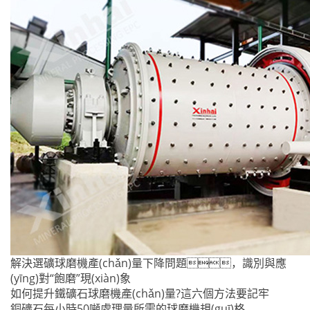
解決選礦球磨機產(chǎn)量下降問題，識別與應
(yīng)對“飽磨”現(xiàn)象
如何提升鐵礦石球磨機產(chǎn)量?這六個方法要記牢
銅礦石每小時50噸處理量所需的球磨機規(guī)格