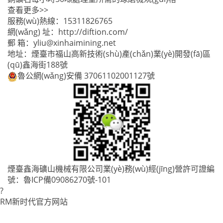
查看更多>>
服務(wù)熱線：
15311826765
網(wǎng) 址：
http://diftion.com/
郵 箱：
yliu@xinhaimining.net
地址：煙臺市福山高新技術(shù)產(chǎn)業(yè)開發(fā)區
(qū)鑫海街188號
魯公網(wǎng)安備 37061102001127號
煙臺鑫海礦山機械有限公司業(yè)務(wù)經(jīng)營許可證編
號：
魯ICP備09086270號-101
?
RM新时代官方网站