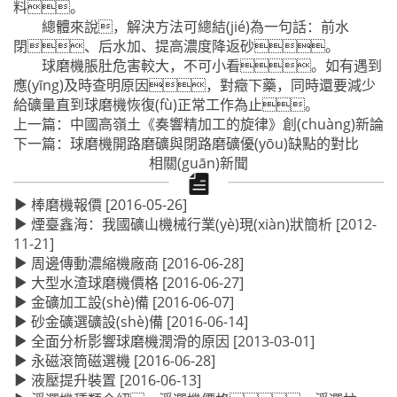
料。
總體來說，解決方法可總結(jié)為一句話：前水
閉、后水加、提高濃度降返砂。
球磨機脹肚危害較大，不可小看。如有遇到
應(yīng)及時查明原因，對癥下藥，同時還要減少
給礦量直到球磨機恢復(fù)正常工作為止。
上一篇：
中國高嶺土《奏響精加工的旋律》創(chuàng)新論
下一篇：
球磨機開路磨礦與閉路磨礦優(yōu)缺點的對比
相關(guān)新聞
棒磨機報價
[2016-05-26]
煙臺鑫海：我國礦山機械行業(yè)現(xiàn)狀簡析
[2012-
11-21]
周邊傳動濃縮機廠商
[2016-06-28]
大型水渣球磨機價格
[2016-06-27]
金礦加工設(shè)備
[2016-06-07]
砂金礦選礦設(shè)備
[2016-06-14]
全面分析影響球磨機潤滑的原因
[2013-03-01]
永磁滾筒磁選機
[2016-06-28]
液壓提升裝置
[2016-06-13]