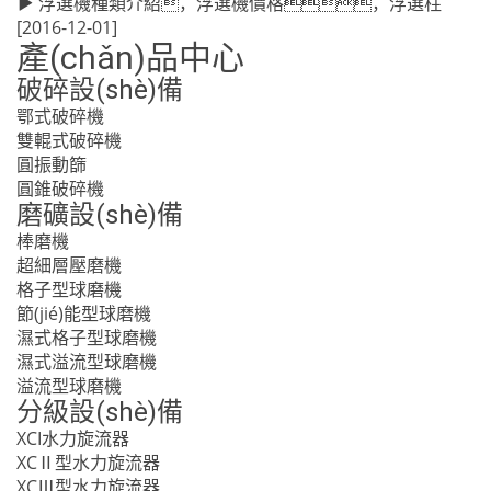
浮選機種類介紹，浮選機價格，浮選柱
[2016-12-01]
產(chǎn)品中心
破碎設(shè)備
鄂式破碎機
雙輥式破碎機
圓振動篩
圓錐破碎機
磨礦設(shè)備
棒磨機
超細層壓磨機
格子型球磨機
節(jié)能型球磨機
濕式格子型球磨機
濕式溢流型球磨機
溢流型球磨機
分級設(shè)備
XCI水力旋流器
XCⅡ型水力旋流器
XCⅢ型水力旋流器