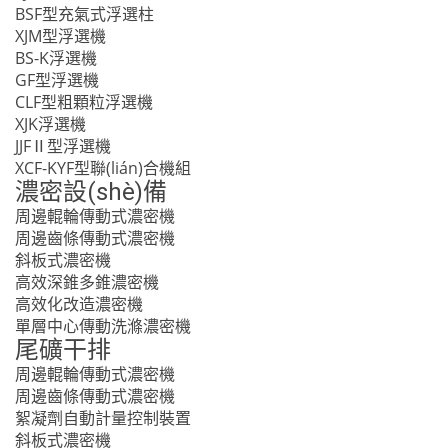
BSF型充氣式浮選柱
XJM型浮選機
BS-K浮選機
GF型浮選機
CLF型粗顆粒浮選機
XJK浮選機
JJFⅡ型浮選機
XCF-KYF型聯(lián)合機組
濃密設(shè)備
周邊輥輪傳動式濃密機
周邊齒條傳動式濃密機
斜板式濃密機
高效深錐多錐濃密機
高效化改造濃密機
單層中心傳動洗滌濃密機
尾礦干排
周邊輥輪傳動式濃密機
周邊齒條傳動式濃密機
絮凝劑自動計量控制裝置
斜板式濃密機