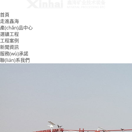
首頁
走進鑫海
產(chǎn)品中心
選礦工程
工程案例
新聞資訊
服務(wù)承諾
聯(lián)系我們