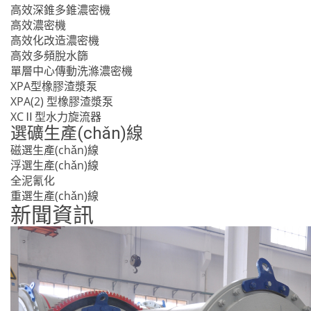
高效深錐多錐濃密機
高效濃密機
高效化改造濃密機
高效多頻脫水篩
單層中心傳動洗滌濃密機
XPA型橡膠渣漿泵
XPA(2) 型橡膠渣漿泵
XCⅡ型水力旋流器
選礦生產(chǎn)線
磁選生產(chǎn)線
浮選生產(chǎn)線
全泥氰化
重選生產(chǎn)線
新聞資訊