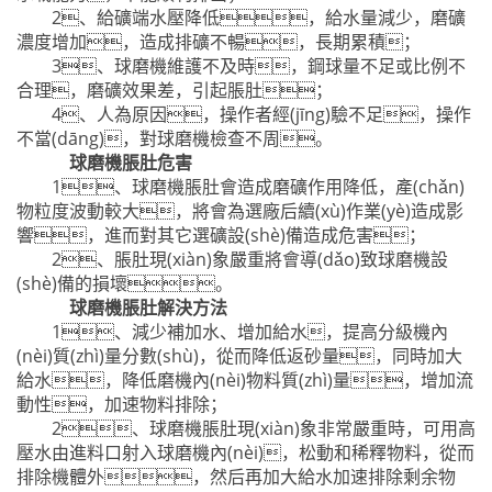
2、給礦端水壓降低，給水量減少，磨礦
濃度增加，造成排礦不暢，長期累積；
3、球磨機維護不及時，鋼球量不足或比例不
合理，磨礦效果差，引起脹肚；
4、人為原因，操作者經(jīng)驗不足，操作
不當(dāng)，對球磨機檢查不周。
球磨機脹肚危害
1、球磨機脹肚會造成磨礦作用降低，產(chǎn)
物粒度波動較大，將會為選廠后續(xù)作業(yè)造成影
響，進而對其它選礦設(shè)備造成危害；
2、脹肚現(xiàn)象嚴重將會導(dǎo)致球磨機設
(shè)備的損壞。
球磨機脹肚解決方法
1、減少補加水、增加給水，提高分級機內
(nèi)質(zhì)量分數(shù)，從而降低返砂量，同時加大
給水，降低磨機內(nèi)物料質(zhì)量，增加流
動性，加速物料排除；
2、球磨機脹肚現(xiàn)象非常嚴重時，可用高
壓水由進料口射入球磨機內(nèi)，松動和稀釋物料，從而
排除機體外，然后再加大給水加速排除剩余物