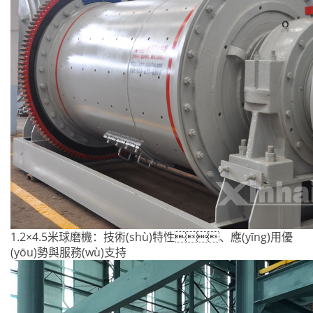
1.2×4.5米球磨機：技術(shù)特性、應(yīng)用優
(yōu)勢與服務(wù)支持