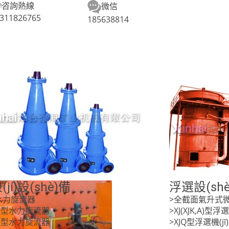
咨詢熱線
微信
311826765
185638814
jí)設(shè)備
浮選設(sh
I水力旋流器
>全截面氣升式微泡
Ⅱ型水力旋流器
>XJ(XJK,A)型浮選
Ⅲ型水力旋流器
>XJQ型浮選機(jī)