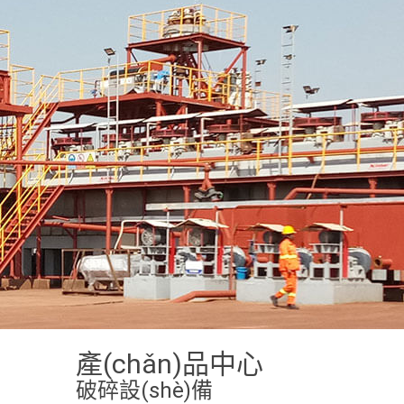
產(chǎn)品中心
破碎設(shè)備