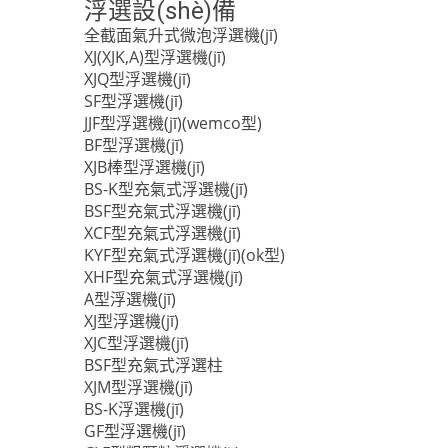
浮選設(shè)備
全截面氣升式微泡浮選機(jī)
XJ(XJK,A)型浮選機(jī)
XJQ型浮選機(jī)
SF型浮選機(jī)
JJF型浮選機(jī)(wemco型)
BF型浮選機(jī)
XJB棒型浮選機(jī)
BS-K型充氣式浮選機(jī)
BSF型充氣式浮選機(jī)
XCF型充氣式浮選機(jī)
KYF型充氣式浮選機(jī)(ok型)
XHF型充氣式浮選機(jī)
A型浮選機(jī)
XJ型浮選機(jī)
XJC型浮選機(jī)
BSF型充氣式浮選柱
XJM型浮選機(jī)
BS-K浮選機(jī)
GF型浮選機(jī)