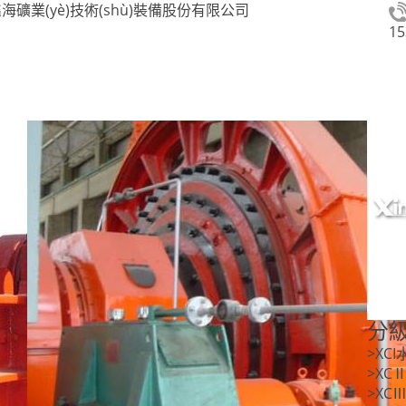
海礦業(yè)技術(shù)裝備股份有限公司
15
分級(
>XC
>XC
>XC