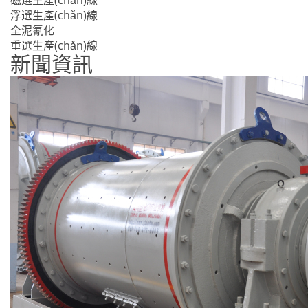
浮選生產(chǎn)線
全泥氰化
重選生產(chǎn)線
新聞資訊