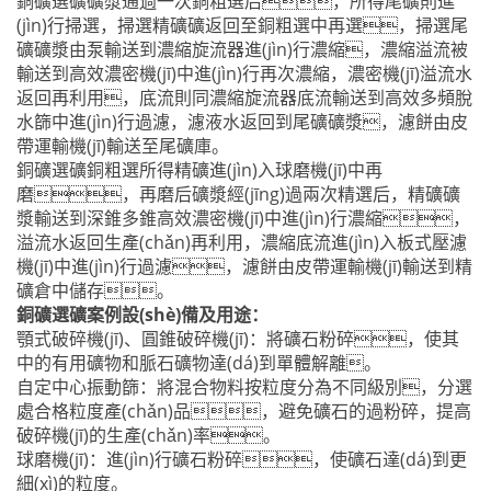
銅礦選礦礦漿通過一次銅粗選后，所得尾礦則進
(jìn)行掃選，掃選精礦礦返回至銅粗選中再選，掃選尾
礦礦漿由泵輸送到濃縮旋流器進(jìn)行濃縮，濃縮溢流被
輸送到高效濃密機(jī)中進(jìn)行再次濃縮，濃密機(jī)溢流水
返回再利用，底流則同濃縮旋流器底流輸送到高效多頻脫
水篩中進(jìn)行過濾，濾液水返回到尾礦礦漿，濾餅由皮
帶運輸機(jī)輸送至尾礦庫。
銅礦選礦銅粗選所得精礦進(jìn)入球磨機(jī)中再
磨，再磨后礦漿經(jīng)過兩次精選后，精礦礦
漿輸送到深錐多錐高效濃密機(jī)中進(jìn)行濃縮，
溢流水返回生產(chǎn)再利用，濃縮底流進(jìn)入板式壓濾
機(jī)中進(jìn)行過濾，濾餅由皮帶運輸機(jī)輸送到精
礦倉中儲存。
銅礦選礦案例設(shè)備及用途：
顎式破碎機(jī)、圓錐破碎機(jī)：將礦石粉碎，使其
中的有用礦物和脈石礦物達(dá)到單體解離。
自定中心振動篩：將混合物料按粒度分為不同級別，分選
處合格粒度產(chǎn)品，避免礦石的過粉碎，提高
破碎機(jī)的生產(chǎn)率。
球磨機(jī)：進(jìn)行礦石粉碎，使礦石達(dá)到更
細(xì)的粒度。